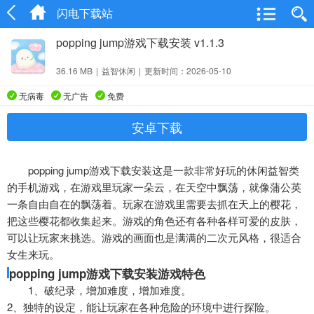
闪电下载站
popping jump游戏下载安装 v1.1.3
36.16 MB
|
益智休闲
|
更新时间：2026-05-10
无病毒
无广告
免费
安卓下载
popping jump游戏下载安装这是一款非常好玩的休闲益智类
的手机游戏，在游戏里玩家一朵云，在天空中飘荡，就像蒲公英
一条自由自在的飘荡着。玩家在游戏里需要去抓在天上的樱花，
把这些樱花都收集起来。游戏的角色还有各种各样可爱的皮肤，
可以让玩家来挑选。游戏的画面也是满满的二次元风格，很适合
女生来玩。
popping jump游戏下载安装游戏特色
1、破纪录，增加难度，增加难度。
2、独特的设定，能让玩家在各种危险的环境中进行探险。