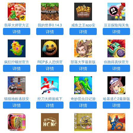
翡翠大师官方正
我的世界0.14.3
咸鱼之王app安
豆豆探险闯关免
版下载手机版最
旧版本下载
卓版
广告版下载2023
详情
详情
详情
详情
新版
疯狂拧螺丝官方
REP多人恐惧官
部落大亨最新版
你跑得真快官方
版下载
方版下载
下载
版下载
详情
详情
详情
详情
猫猫地铁逃脱安
控刀大师游戏下
奇妙昆虫日记游
哈基逃亡2最新版
卓版下载
载
戏下载
本下载
详情
详情
详情
详情