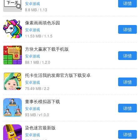
详情
安卓游戏
8.8 MB / 1.13
像素画画填色乐园
详情
安卓游戏
11.53 MB / 1.1.5
方块大赢家下载手机版
详情
安卓游戏
88.1 MB / 1.2.0
托卡生活我的发廊官方版下载安卓
详情
安卓游戏
75.49 MB / 2.2
董事长模拟器下载
详情
安卓游戏
93 MB / v1.0.0
染色迷宫最新版
详情
安卓游戏