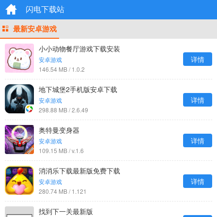
闪电下载站
最新安卓游戏
小小动物餐厅游戏下载安装
详情
安卓游戏
146.54 MB / 1.0.2
地下城堡2手机版安卓下载
详情
安卓游戏
298.88 MB / 2.6.49
奥特曼变身器
详情
安卓游戏
109.15 MB / v.1.6
消消乐下载最新版免费下载
详情
安卓游戏
280.74 MB / 1.121
找到下一关最新版