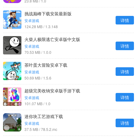
23.8 MB / 1.0
挑战巅峰下载安装最新版
详情
安卓游戏
124.28 MB / 1.3.148
火柴人极限逃亡安卓版中文版
详情
安卓游戏
70.53 MB / 1.0.0
茶叶蛋大冒险安卓下载
详情
安卓游戏
50.69 MB / 1.5.6
超级完美收纳安卓版手游下载
详情
安卓游戏
101.07 MB / 1.0
迷你块工艺游戏下载
详情
安卓游戏
37.5 MB / 78.5.2.mc