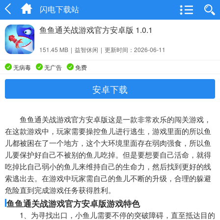
闪电下载站
鱼鱼通关战游戏官方安卓版 1.0.1
151.45 MB
|
益智休闲
|
更新时间：2026-06-11
无病毒
无广告
免费
安卓下载
鱼鱼通关战游戏官方安卓版这是一款非常欢乐的闯关游戏，
在这款游戏中，玩家需要操控鱼儿进行逃生，游戏里面的所以鱼
儿都被困在了一个地方，这个大环境里面存在弱肉强食，所以鱼
儿要保护好自己不被别的鱼儿吃掉。但是要想要自己活命，就得
吃掉比自己弱小的鱼儿来维持自己的生命力，然后找到更好的线
索逃出去。在游戏中玩家需自己的鱼儿不断的升级，合理的躲避
危险直到完成游戏任务获得胜利。
鱼鱼通关战游戏官方安卓版游戏特色
1、为寻找出口，小鱼儿需要不停的突破障碍，直至抵达目的