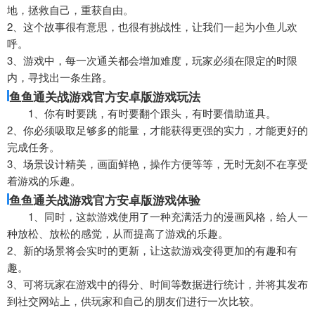
地，拯救自己，重获自由。
2、这个故事很有意思，也很有挑战性，让我们一起为小鱼儿欢
呼。
3、游戏中，每一次通关都会增加难度，玩家必须在限定的时限
内，寻找出一条生路。
鱼鱼通关战游戏官方安卓版游戏玩法
1、你有时要跳，有时要翻个跟头，有时要借助道具。
2、你必须吸取足够多的能量，才能获得更强的实力，才能更好的
完成任务。
3、场景设计精美，画面鲜艳，操作方便等等，无时无刻不在享受
着游戏的乐趣。
鱼鱼通关战游戏官方安卓版游戏体验
1、同时，这款游戏使用了一种充满活力的漫画风格，给人一
种放松、放松的感觉，从而提高了游戏的乐趣。
2、新的场景将会实时的更新，让这款游戏变得更加的有趣和有
趣。
3、可将玩家在游戏中的得分、时间等数据进行统计，并将其发布
到社交网站上，供玩家和自己的朋友们进行一次比较。