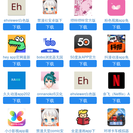
ehviewer白色版
禁漫社安卓版下
哔咔哔咔官方版
粉色视频app免
下载官网中文版
载2025最新版
下载安卓版
费下载无病毒
下载
下载
下载
下载
hey app官网最新
bobo浏览器无国
50度灰APP官方
抖漫动漫app免
版下载
界全球通下载(啵
下载
费下载最新版
下载
下载
下载
下载
啵浏览器)
久久动漫app202
onnanoko5汉化
ehviewer白色版
奈飞（Netflix）A
5最新版下载安装
版安卓版下载
1.7.26安卓下载
pp官网版下载中
下载
下载
下载
下载
文版
小小影视app最
禁漫天堂comic安
全是漫画app下
环球卡车模拟器