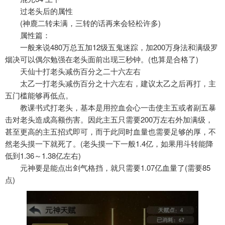
过老头后的属性
(神鹿二转未满，三转的话再来会轻松许多)
属性篇：
一般来说480万总五加12级五鬼迷踪，加200万身法和满级罗
烟决可以偶尔勉强在老头面前出现三秒钟。(也算是合格了)
天仙十打老头减伤百分之二十六左右
太乙一打老头减伤百分之十六左右，建议太乙之后再打，主
五门槛能够再低点。
教课书式打老头，基本是用控血会心一击使主五或者副五暴
击对老头造成高额伤害。因此主五只需要200万左右外加满级，
甚至更高的主五招式即可，而于此同时血量也需要足够的厚，不
然老头摸一下就死了。(老头摸一下一般1.4亿，如果用斗转能降
低到1.36～1.38亿左右)
元神要是能点出剑气格挡，就只需要1.07亿血量了(需要85
点)