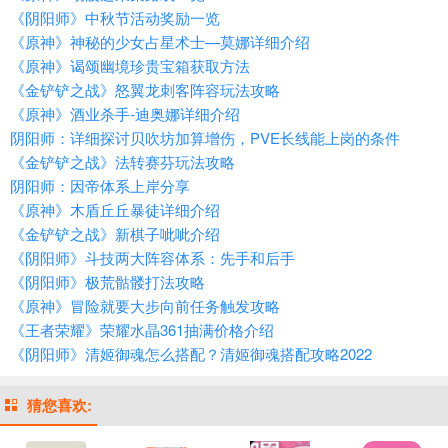
《阴阳师》中秋节活动奖励一览
《原神》神秘的少女占星术士—莫娜详细介绍
《原神》谒颂幽境珍贵宝箱获取方法
《金铲铲之战》怒翼龙刺客阵容玩法攻略
《原神》酒业杀手-迪奥娜详细介绍
阴阳师：详细探讨贝吹坊加算增伤，PVE长线能上岗的条件
《金铲铲之战》法转赛芬玩法攻略
阴阳师：因帝体系上岸分享
《原神》木盾丘丘暴徒详细介绍
《金铲铲之战》新棋子呲呲介绍
《阴阳师》斗技两大阵容体系：先手和后手
《阴阳师》极荒骷髅打法攻略
《原神》冒险就要大步向前任务触发攻略
《王者荣耀》荣耀水晶361抽满价格介绍
《阴阳师》清姬御魂怎么搭配？清姬御魂搭配攻略2022
猜您喜欢: