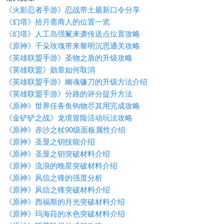
《火影忍者手游》忍战带土最新口令分享
《幻塔》拾月斋商人的位置一览
《幻塔》人工岛强鬣来袭传送点位置攻略
《原神》千朵玫瑰带来黎明沉思通关攻略
《英雄联盟手游》圣物之盾的升级攻略
《英雄联盟》勋章如何取消
《英雄联盟手游》幽魂镰刀的升级方法介绍
《英雄联盟手游》分路的评分提升方法
《原神》世界任务鱼钩物尽其用完成攻略
《金铲铲之战》龙境冒险活动玩法攻略
《原神》赤沙之杖90级面板属性介绍
《原神》圣显之钥技能介绍
《原神》圣显之钥突破材料介绍
《原神》流浪的晚星突破材料介绍
《原神》风信之锋的强度分析
《原神》风信之锋突破材料介绍
《原神》西福斯的月光突破材料介绍
《原神》玛海菈的水色突破材料介绍