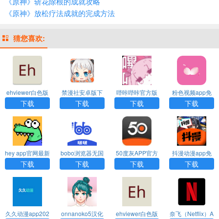
《原神》斩花除根的成就攻略
《原神》放松疗法成就的完成方法
猜您喜欢:
ehviewer白色版
禁漫社安卓版下
哔咔哔咔官方版
粉色视频app免
下载官网中文版
载2025最新版
下载安卓版
费下载无病毒
下载
下载
下载
下载
hey app官网最新
bobo浏览器无国
50度灰APP官方
抖漫动漫app免
版下载
界全球通下载(啵
下载
费下载最新版
下载
下载
下载
下载
啵浏览器)
久久动漫app202
onnanoko5汉化
ehviewer白色版
奈飞（Netflix）A