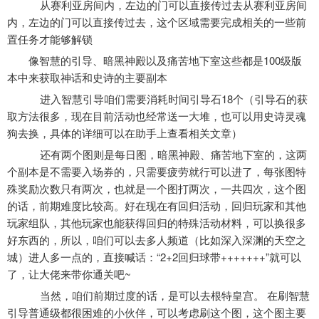
从赛利亚房间内，左边的门可以直接传过去从赛利亚房间
内，左边的门可以直接传过去，这个区域需要完成相关的一些前
置任务才能够解锁
像智慧的引导、暗黑神殿以及痛苦地下室这些都是100级版
本中来获取神话和史诗的主要副本
进入智慧引导咱们需要消耗时间引导石18个（引导石的获
取方法很多，现在目前活动也经常送一大堆，也可以用史诗灵魂
狗去换，具体的详细可以在助手上查看相关文章）
还有两个图则是每日图，暗黑神殿、痛苦地下室的，这两
个副本是不需要入场券的，只需要疲劳就行可以进了，每张图特
殊奖励次数只有两次，也就是一个图打两次，一共四次，这个图
的话，前期难度比较高。好在现在有回归活动，回归玩家和其他
玩家组队，其他玩家也能获得回归的特殊活动材料，可以换很多
好东西的，所以，咱们可以去多人频道（比如深入深渊的天空之
城）进人多一点的，直接喊话：“2+2回归球带+++++++”就可以
了，让大佬来带你通关吧~
当然，咱们前期过度的话，是可以去根特皇宫。 在刷智慧
引导普通级都很困难的小伙伴，可以考虑刷这个图，这个图主要