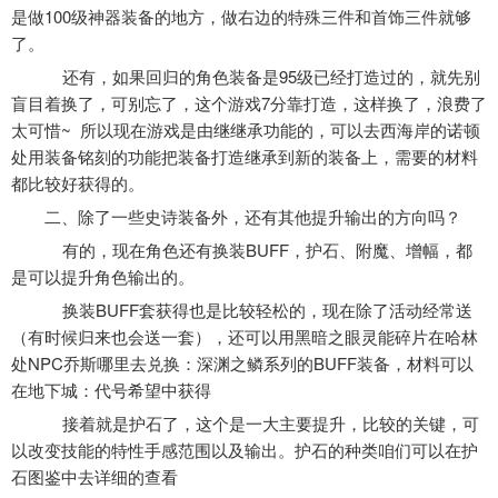
是做100级神器装备的地方，做右边的特殊三件和首饰三件就够
了。
还有，如果回归的角色装备是95级已经打造过的，就先别
盲目着换了，可别忘了，这个游戏7分靠打造，这样换了，浪费了
太可惜~ 所以现在游戏是由继继承功能的，可以去西海岸的诺顿
处用装备铭刻的功能把装备打造继承到新的装备上，需要的材料
都比较好获得的。
二、除了一些史诗装备外，还有其他提升输出的方向吗？
有的，现在角色还有换装BUFF，护石、附魔、增幅，都
是可以提升角色输出的。
换装BUFF套获得也是比较轻松的，现在除了活动经常送
（有时候归来也会送一套），还可以用黑暗之眼灵能碎片在哈林
处NPC乔斯哪里去兑换：深渊之鳞系列的BUFF装备，材料可以
在地下城：代号希望中获得
接着就是护石了，这个是一大主要提升，比较的关键，可
以改变技能的特性手感范围以及输出。护石的种类咱们可以在护
石图鉴中去详细的查看