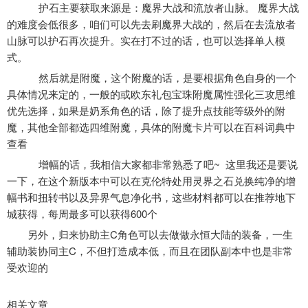
护石主要获取来源是：魔界大战和流放者山脉。 魔界大战
的难度会低很多，咱们可以先去刷魔界大战的，然后在去流放者
山脉可以护石再次提升。实在打不过的话，也可以选择单人模
式。
然后就是附魔，这个附魔的话，是要根据角色自身的一个
具体情况来定的，一般的或欧东礼包宝珠附魔属性强化三攻思维
优先选择，如果是奶系角色的话，除了提升点技能等级外的附
魔，其他全部都选四维附魔，具体的附魔卡片可以在百科词典中
查看
增幅的话，我相信大家都非常熟悉了吧~ 这里我还是要说
一下，在这个新版本中可以在克伦特处用灵界之石兑换纯净的增
幅书和扭转书以及异界气息净化书，这些材料都可以在推荐地下
城获得，每周最多可以获得600个
另外，归来协助主C角色可以去做做永恒大陆的装备，一生
辅助装协同主C，不但打造成本低，而且在团队副本中也是非常
受欢迎的
相关文章