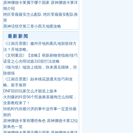
原神挪德卡莱属于哪个国家 原神挪德卡莱详
细介绍
绝区零薇薇安怎么配队 绝区零薇薇安配队推
荐
黑神话悟空第三章小西天地图攻略
最新新闻
《江南百景图》徽州开地和奚氏地契获得方
法？开地攻略。
《文明重启》【攻略】萌新刷物资指南/技巧
诺亚之心光明试炼310层打法攻略
《喵与筑》端游上线啦，快来遇见喵咪，消
除烦恼
《江南百景图》副本桃花源通关技巧和攻
略。新手推荐
DNF回归玩家怎么才能追上版本
火到爆的抖音56个民族换装服饰怎么拍呢，
全新教程来了！
街机时代你最讨厌的事中这件事一定是你最
烦的
原神挪德卡莱有哪些角色 原神挪德卡莱12位
新角色一览
原神挪德卡莱属于哪个国家 原神挪德卡莱详