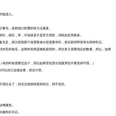
才能进入。
量屯，虽然他们耗费的体力点最多。
钉，硝石，草，不知道是不是官方用意，消耗的反而较多。
充足，因为里面那个徐霞客做火把需要布匹，然后获得野兽骨头和钟乳石。
鸡毛和兔毛，这两样东西是随机获得的，而任务又需要指定的数量，所以，如果
有的时候需要交这个，所以如果背包里出现废票也不要觉得可惜。）
可以自己边做边看，然后计算。
用出去了，却无法使团体获得积分，得不偿失。
稀建筑,。
火腿和补天石。