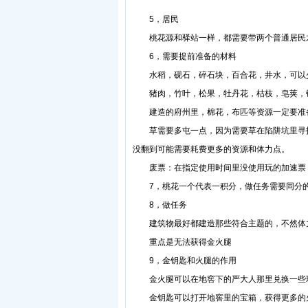
5，居民
桃花源和驿站一样，都需要带两个普通居民
6，需要提前准备的材料
水稻，砚石，碎石块，百合花，井水，可以少
猪肉，竹叶，松果，牡丹花，枯枝，皂荚，铁
建造的府州里，棉花，布匹等资源一定要准备
草需要多屯一点，因为需要草在陷阱坑里寻找
没翻到可能需要耗费更多的资源和体力点。
废票：在指定使用时间里没使用玩的加速票（
7，桃花一个代表一积分，做任务需要同分的
8，做任务
建筑物最好都建造那些符合主题的，不然体力
重点是无法获得金火腿
9，金钥匙和火腿的作用
金火腿可以在地窖下的严大人那里兑换一些珍
金钥匙可以打开地窖里的宝箱，获得更多的