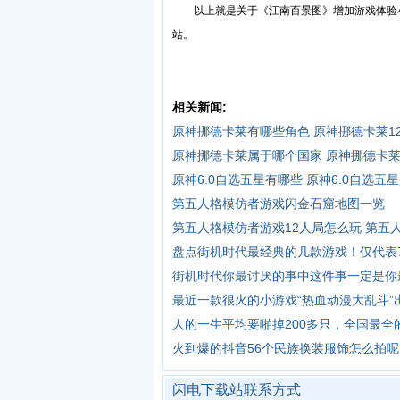
以上就是关于《江南百景图》增加游戏体验小
站。
相关新闻:
原神挪德卡莱有哪些角色 原神挪德卡莱1
原神挪德卡莱属于哪个国家 原神挪德卡
原神6.0自选五星有哪些 原神6.0自选五
第五人格模仿者游戏闪金石窟地图一览
第五人格模仿者游戏12人局怎么玩 第五
盘点街机时代最经典的几款游戏！仅代表7
街机时代你最讨厌的事中这件事一定是你
最近一款很火的小游戏“热血动漫大乱斗”
人的一生平均要啪掉200多只，全国最全
火到爆的抖音56个民族换装服饰怎么拍
闪电下载站联系方式