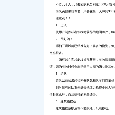
不管几个人，只要团队积分到达3600分就
而队员如果想养老，只要在第一天冲到300
注意点！！
1，进入
使用在制作或者农牧时获得的地图碎片，组建
2，囤好酒！
哪怕开局以前已经准备好了够多的物资，但是
点也很多。
（酒可以在客栈老板娘那获得，有的酒是限时
谓，因为有的时候会出活动用过期的酒兑换其他
3，组队
组队以前如果想找同分队就和队友们商量好，
到时候有的队友先进去把体力耗费少的人物交了
得起这么肝，而且获得的积分还少。
4，建筑物摆放
建筑物摆放以后就不能损毁，只能移动。