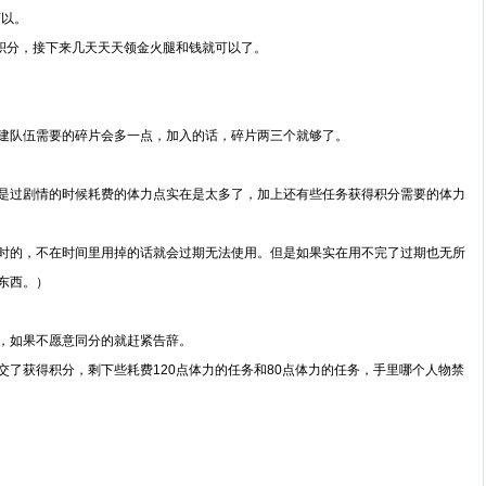
可以。
积分，接下来几天天天领金火腿和钱就可以了。
队伍需要的碎片会多一点，加入的话，碎片两三个就够了。
过剧情的时候耗费的体力点实在是太多了，加上还有些任务获得积分需要的体力
的，不在时间里用掉的话就会过期无法使用。但是如果实在用不完了过期也无所
东西。）
如果不愿意同分的就赶紧告辞。
获得积分，剩下些耗费120点体力的任务和80点体力的任务，手里哪个人物禁