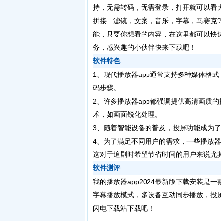
持，无需转码，无需登录，打开就可以看
拼接，滤镜，文案，音乐，字幕，马赛克
能，只要你想看的内容，在这里都可以快
务，感兴趣的小伙伴快来下载吧！
软件特色
1、现代播放器app通常支持多种媒体格
码步骤。
2、许多播放器app都强调提供高清画质
术，如画面锐化处理。
3、随着智能设备的普及，投屏功能成为了
4、为了满足不同用户的需求，一些播放器
这对于追剧时希望节省时间的用户来说尤
软件测评
我的播放器app2024最新版下载安装
字幕播放模式，多设备互动同步播放，投
闪电下载站下载吧！