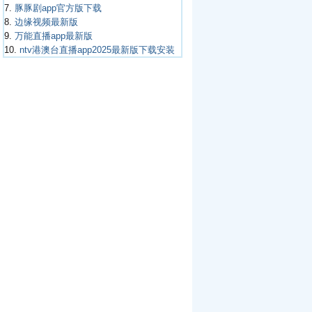
7.
豚豚剧app官方版下载
8.
边缘视频最新版
9.
万能直播app最新版
10.
ntv港澳台直播app2025最新版下载安装