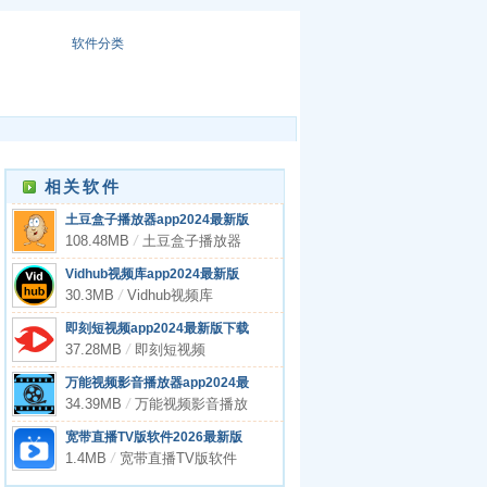
软件分类
相关软件
土豆盒子播放器app2024最新版
下载安装
108.48MB
/
土豆盒子播放器
app2024最新版下载安装
Vidhub视频库app2024最新版
下载安装
30.3MB
/
Vidhub视频库
app2024最新版下载安装
即刻短视频app2024最新版下载
安装
37.28MB
/
即刻短视频
app2024最新版下载安装
万能视频影音播放器app2024最
新版下载安装
34.39MB
/
万能视频影音播放
器app2024最新版下载安装
宽带直播TV版软件2026最新版
下载
1.4MB
/
宽带直播TV版软件
2026最新版下载