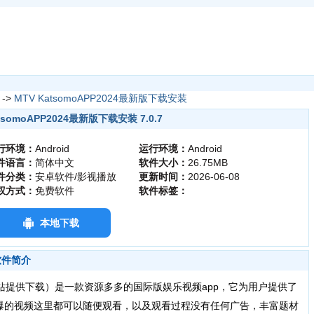
->
MTV KatsomoAPP2024最新版下载安装
tsomoAPP2024最新版下载安装 7.0.7
行环境：
Android
运行环境：
Android
件语言：
简体中文
软件大小：
26.75MB
件分类：
安卓软件/影视播放
更新时间：
2026-06-08
权方式：
免费软件
软件标签：
本地下载
装软件简介
站提供下载）是一款资源多多的国际版娱乐视频app，它为用户提供了
爆的视频这里都可以随便观看，以及观看过程没有任何广告，丰富题材