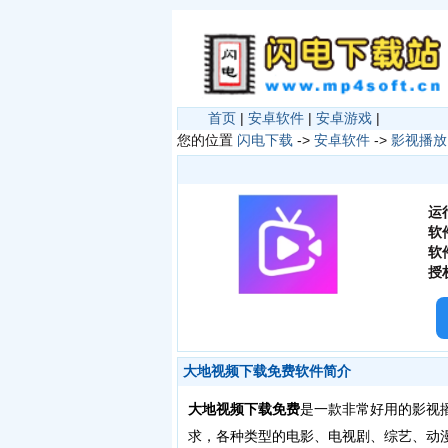
首页
|
安卓软件
|
安卓游戏
|
您的位置
闪电下载
->
安卓软件
->
影视播放
运
软
软
授
大地视频下载免费软件简介
大地视频下载免费
是一款非常好用的影视
求，各种类型的电影、电视剧、综艺、动