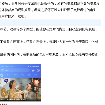
新资源，播放时候进度加载也是很快的，所有的资源都是正版的资源没
的体验舒爽的观影效果，看完之后还可以去影评圈子点评看过的电影，
的用户快来下载吧。
、综艺、动画等多个类型，能让你在短时间内追出自己想要的电视剧，
，不管是在画面上，还是在声音上，都能让人有一种置身于影院中的错
在最短的时间内，获取最新的电影和电视剧，而不会因为没有热播剧而