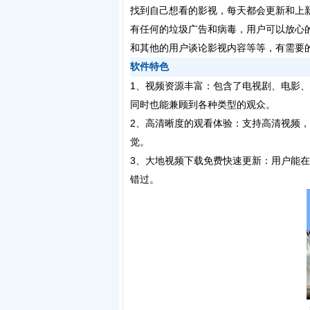
找到自己想看的影视，每天都会更新和上
有任何的垃圾广告和病毒，用户可以放心
和其他的用户谈论影视内容等等，有需要
软件特色
1、视频资源丰富：包含了电视剧、电影
同时也能兼顾到各种类型的观众。
2、高清晰度的观看体验：支持高清视频
觉。
3、大地视频下载免费快速更新：用户能
错过。