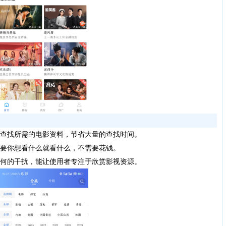
速查找所需的电影资料，节省大量的查找时间。
只要你想看什么就看什么，不需要花钱。
任何的干扰，能让使用者专注于欣赏影视资源。