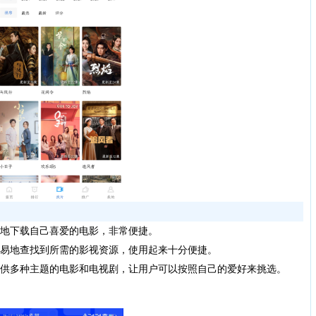
当地下载自己喜爱的电影，非常便捷。
容易地查找到所需的影视资源，使用起来十分便捷。
提供多种主题的电影和电视剧，让用户可以按照自己的爱好来挑选。