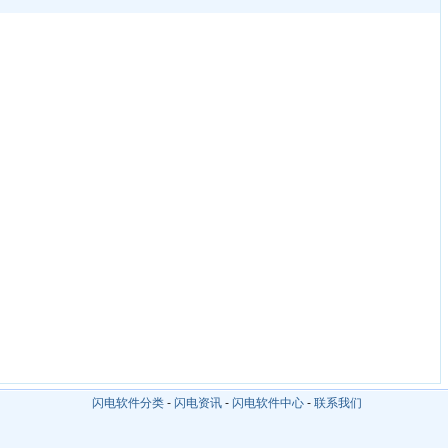
闪电软件分类
-
闪电资讯
-
闪电软件中心
-
联系我们