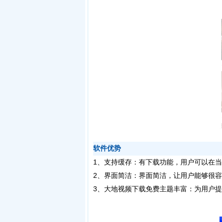
软件优势
1、支持缓存：有下载功能，用户可以在
2、界面简洁：界面简洁，让用户能够很
3、大地视频下载免费主题丰富：为用户