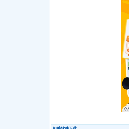
相关软件下载