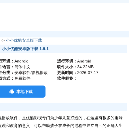
->
小小优酷安卓版下载
小小优酷安卓版下载 1.9.1
行环境：
Android
运行环境：
Android
件语言：
简体中文
软件大小：
34.22MB
件分类：
安卓软件/影视播放
更新时间：
2026-07-17
权方式：
免费软件
软件标签：
本地下载
视播放软件，是优酷影视专门为少年儿童打造的，在这里有很多的趣味
值观和教育的意义，可以帮助孩子在成长的过程中竖立自己的正确人生