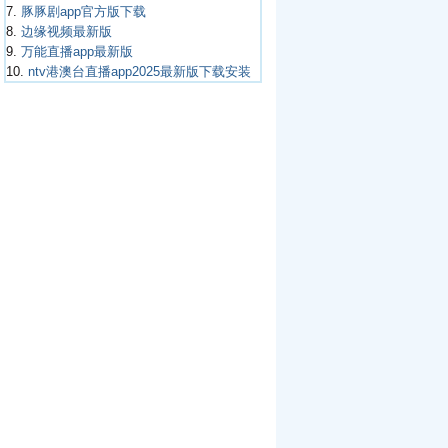
7.
豚豚剧app官方版下载
8.
边缘视频最新版
9.
万能直播app最新版
10.
ntv港澳台直播app2025最新版下载安装