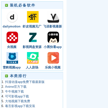
装机必备软件
dailymotion
虾皮视频无广
飞语影视最新
官方版
告最新版本
版下载
央视频
影视网盘资源
小黑快看app
app2024安卓
库app手机版
最新版
版下载安装
雪豹视频app
人人剧场
乐疯小视频
官方版下载
1.0.11最新官
app下载
本类排行
方版
1.
抖漫动漫app免费下载最新版
2.
Anime官方下载
3.
牛牛视频下载
4.
可可影视app下载
5.
大地视频下载免费
6.
毒舌影视app下载安装