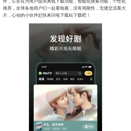
件，它皆在为用户提供离线下载功能，智能化搜索功能，个性化
推荐，全球各地用户们一起看电视，没有局限性，无缝交流看大
片，心动的小伙伴赶快来闪电下载站下载吧！