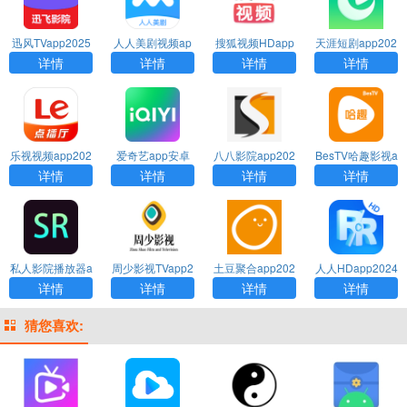
迅风TVapp2025
人人美剧视频ap
搜狐视频HDapp
天涯短剧app202
最新版下载安装
p2024安卓版下
2024最新版下载
4最新版下载安装
详情
详情
详情
详情
载安装
安装
乐视视频app202
爱奇艺app安卓
八八影院app202
BesTV哈趣影视a
4安卓版下载安装
版免费下载安装
4安卓版下载安装
pp2024安卓版下
详情
详情
详情
详情
载安装
私人影院播放器a
周少影视TVapp2
土豆聚合app202
人人HDapp2024
pp2024安卓版下
024最新版下载
4最新版下载安装
最新版下载安装
详情
详情
详情
详情
载安装
安装
猜您喜欢: