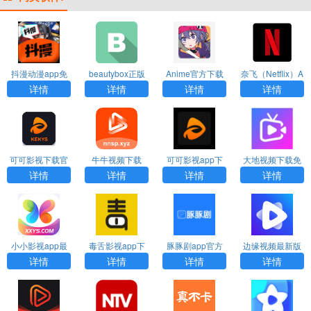
抖漫动漫app免
beautybox正版
Anime官方下载
奈飞（Netflix）A
费下载最新版
下载最新版本
pp官网版下载中
详情
详情
详情
详情
文版
可可影视下载官
牛牛视频下载
可可影视app下
大地视频下载免
方最新版
载
费
详情
详情
详情
详情
小小影视app最
毒舌影视app下
豚豚剧app官方
边缘视频最新版
新版
载安装
版下载
详情
详情
详情
详情