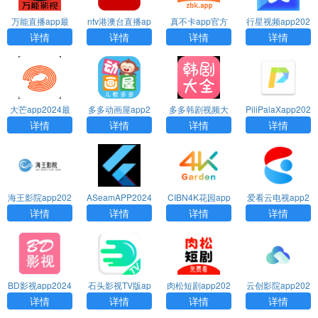
万能直播app最
ntv港澳台直播ap
真不卡app官方
行星视频app202
新版
p2025最新版下
追剧
6最新版下载安装
详情
详情
详情
详情
载安装
大芒app2024最
多多动画屋app2
多多韩剧视频大
PiliPalaXapp202
新版下载安装
024最新版下载
全app2024最新
4最新版下载安装
详情
详情
详情
详情
安装
版下载安装
海王影院app202
ASeamAPP2024
CIBN4K花园app
爱看云电视app2
4最新版下载安装
最新版下载安装
2024最新版下载
024最新版下载
详情
详情
详情
详情
安装
安装
BD影视app2024
石头影视TV版ap
肉松短剧app202
云创影院app202
最新版下载安装
p2025最新版下
4最新版下载安装
4最新版下载安装
详情
详情
详情
详情
载安装