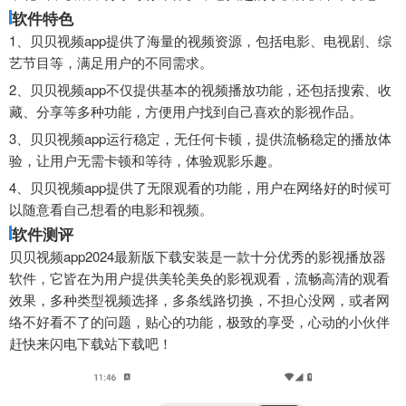
软件特色
1、贝贝视频app提供了海量的视频资源，包括电影、电视剧、综
艺节目等，满足用户的不同需求。
2、贝贝视频app不仅提供基本的视频播放功能，还包括搜索、收
藏、分享等多种功能，方便用户找到自己喜欢的影视作品。
3、贝贝视频app运行稳定，无任何卡顿，提供流畅稳定的播放体
验，让用户无需卡顿和等待，体验观影乐趣。
4、贝贝视频app提供了无限观看的功能，用户在网络好的时候可
以随意看自己想看的电影和视频。
软件测评
贝贝视频app2024最新版下载安装是一款十分优秀的影视播放器
软件，它皆在为用户提供美轮美奂的影视观看，流畅高清的观看
效果，多种类型视频选择，多条线路切换，不担心没网，或者网
络不好看不了的问题，贴心的功能，极致的享受，心动的小伙伴
赶快来闪电下载站下载吧！