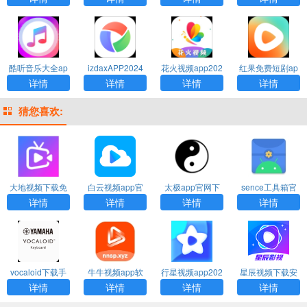
载安装
安装
安装
载安装
酷听音乐大全ap
izdaxAPP2024
花火视频app202
红果免费短剧ap
p2024最新版下
最新版下载安装
4最新版下载安装
p安卓版下载安装
详情
详情
详情
详情
载安装
猜您喜欢:
大地视频下载免
白云视频app官
太极app官网下
sence工具箱官
费
方下载追剧
载最新版本
网下载
详情
详情
详情
详情
vocaloid下载手
牛牛视频app软
行星视频app202
星辰视频下载安
机版
件下载最新版
5最新版下载安装
装2025最新版免
详情
详情
详情
详情
费看剧