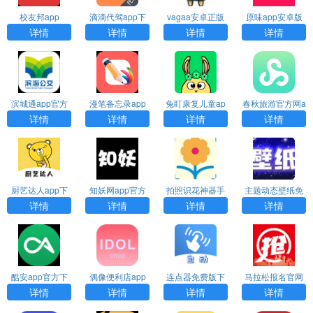
校友邦app
滴滴代驾app下
vagaa安卓正版
原味app安卓版
载安装司机端6.6
手机版下载
详情
详情
详情
详情
0
滨城通app官方
漫笔备忘录app
兔盯康复儿童ap
春秋旅游官方网a
下载最新版本
下载免费安装最
p下载
pp
详情
详情
详情
详情
新版
厨艺达人app下
知妖网app官方
拍照识花神器手
主题动态壁纸免
载
版下载
机版下载
费版下载
详情
详情
详情
详情
酷安app官方下
偶像便利店app
连点器免费版下
马拉松报名官网
载
载无广告
版app
详情
详情
详情
详情