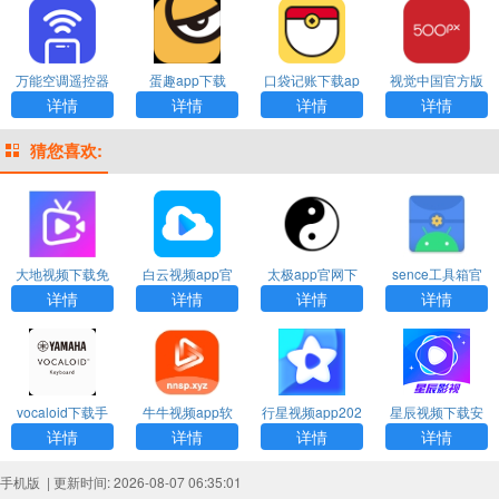
万能空调遥控器
蛋趣app下载
口袋记账下载ap
视觉中国官方版
免费版下载
p
详情
详情
详情
详情
猜您喜欢:
大地视频下载免
白云视频app官
太极app官网下
sence工具箱官
费
方下载追剧
载最新版本
网下载
详情
详情
详情
详情
vocaloid下载手
牛牛视频app软
行星视频app202
星辰视频下载安
机版
件下载最新版
5最新版下载安装
装2025最新版免
详情
详情
详情
详情
费看剧
手机版
| 更新时间: 2026-08-07 06:35:01