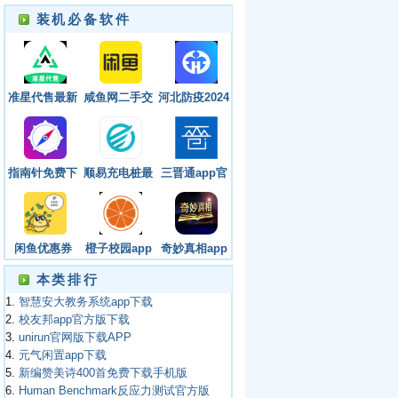
装机必备软件
准星代售最新
咸鱼网二手交
河北防疫2024
版
易平台官网下
款官方版
载
指南针免费下
顺易充电桩最
三晋通app官
载手机版
新版
方版下载
闲鱼优惠券
橙子校园app
奇妙真相app
app
下载
官方下载最新
本类排行
版本安卓手机
1.
智慧安大教务系统app下载
2.
校友邦app官方版下载
3.
unirun官网版下载APP
4.
元气闲置app下载
5.
新编赞美诗400首免费下载手机版
6.
Human Benchmark反应力测试官方版