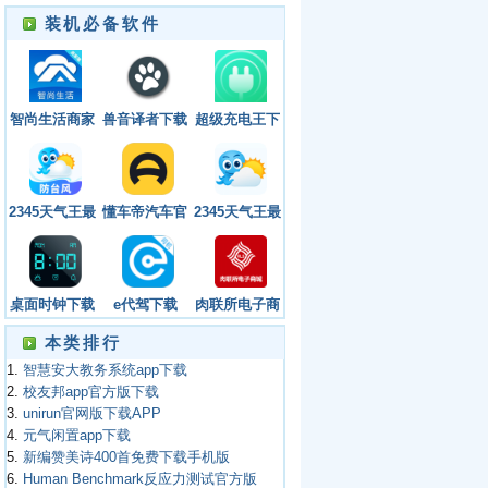
装机必备软件
智尚生活商家
兽音译者下载
超级充电王下
端手机版app
app
载安装安卓版
2345天气王最
懂车帝汽车官
2345天气王最
新版无广告
网下载
新版无广告下
载
桌面时钟下载
e代驾下载
肉联所电子商
安装无广告版
app
城免费版app
本类排行
下载
1.
智慧安大教务系统app下载
2.
校友邦app官方版下载
3.
unirun官网版下载APP
4.
元气闲置app下载
5.
新编赞美诗400首免费下载手机版
6.
Human Benchmark反应力测试官方版