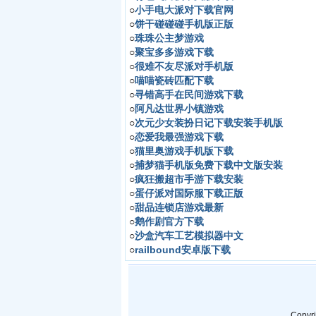
○
小手电大派对下载官网
○
饼干碰碰碰手机版正版
○
珠珠公主梦游戏
○
聚宝多多游戏下载
○
很难不友尽派对手机版
○
喵喵瓷砖匹配下载
○
寻错高手在民间游戏下载
○
阿凡达世界小镇游戏
○
次元少女装扮日记下载安装手机版
○
恋爱我最强游戏下载
○
猫里奥游戏手机版下载
○
捕梦猫手机版免费下载中文版安装
○
疯狂搬超市手游下载安装
○
蛋仔派对国际服下载正版
○
甜品连锁店游戏最新
○
鹅作剧官方下载
○
沙盒汽车工艺模拟器中文
○
railbound安卓版下载
Copyr