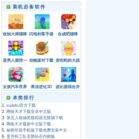
装机必备软件
收纳大师猫咪
闪电剑客手游
合成吧猫咪
整理达人物语
官网下载安装
游戏最新版
最新版本
是男人就挖一
动物派对下载
贪吃蛇的大战
百层游戏下载
安装正版
游戏下载
2022最新版安
卓版
女孩汽车世界
果冻进化3D
波比游戏合并
下载安装手机
大师中文版下
本类排行
版
载
1.
sudoku官方下载
2.
网络天才下载安卓中文版
3.
第五人格抽奖模拟器无限抽下载
4.
网络天才最新中文版下载
5.
秘密邻居手机版下载免费安装中文
6.
蛋壳特工队无限钻石内购版