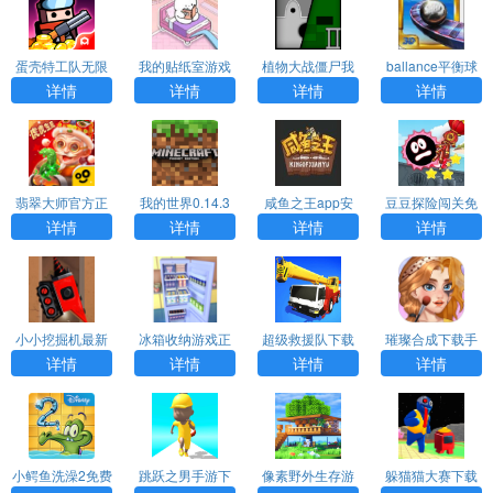
蛋壳特工队无限
我的贴纸室游戏
植物大战僵尸我
ballance平衡球
钻石内购版
下载
的世界版手机版
手机版下载
详情
详情
详情
详情
下载
翡翠大师官方正
我的世界0.14.3
咸鱼之王app安
豆豆探险闯关免
版下载手机版最
旧版本下载
卓版
广告版下载2023
详情
详情
详情
详情
新版
小小挖掘机最新
冰箱收纳游戏正
超级救援队下载
璀璨合成下载手
版下载
版
免广告
机版最新版
详情
详情
详情
详情
小鳄鱼洗澡2免费
跳跃之男手游下
像素野外生存游
躲猫猫大赛下载