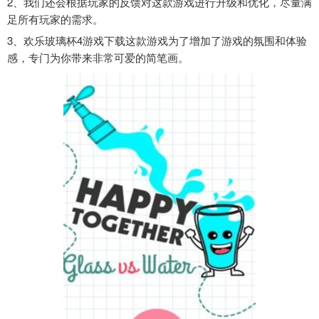
2、我们还会根据玩家的反馈对这款游戏进行升级和优化，尽量满
足所有玩家的需求。
3、欢乐玻璃杯4游戏下载这款游戏为了增加了游戏的氛围和体验
感，专门为你带来非常可爱的简笔画。