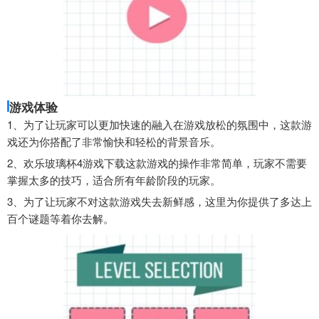
游戏体验
1、为了让玩家可以更加快速的融入在游戏放松的氛围中，这款游
戏还为你搭配了非常愉快和轻松的背景音乐。
2、欢乐玻璃杯4游戏下载这款游戏的操作非常简单，玩家不需要
掌握太多的技巧，适合所有年龄阶段的玩家。
3、为了让玩家不对这款游戏失去新鲜感，这里为你提供了多达上
百个谜题等着你去解。