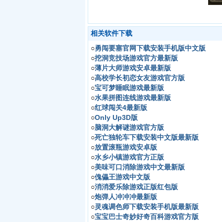
相关软件下载
○
勇闯要塞官网下载安装手机版中文版
○
挖洞竞技场游戏官方最新版
○
薄片大师游戏安卓最新版
○
高校学长初恋女友游戏官方版
○
宝可梦睡眠游戏最新版
○
水果拼图连线游戏最新版
○
红球闯关4最新版
○
Only Up3D版
○
脑洞大解谜游戏官方版
○
死亡独轮车下载安装中文版最新版
○
放置滚瓶游戏安卓版
○
水乡小镇游戏官方正版
○
美味可口消除游戏中文最新版
○
傀儡王游戏中文版
○
消消爱乐除游戏正版红包版
○
炮弹人冲冲冲最新版
○
灵魂调色师下载安装手机版最新版
○
宝宝巴士奇妙好奇百科游戏官方版