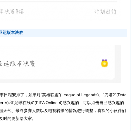
亚运版本决赛
如果对“英雄联盟”(League of Legends)、“刀塔2”(Dota
ghter V)和“足球在线4”(FIFA Online 4)感兴趣的，可以点击自己感兴趣的
据天气、最终参赛人数以及电视转播的情况进行调整，喜欢的小伙伴们
及时的更新给大家。