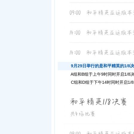
9月29日举行的是和平精英的1/8
A组和B组于上午9时同时开启1/8
C组和D组于下午14时同时开启1/8