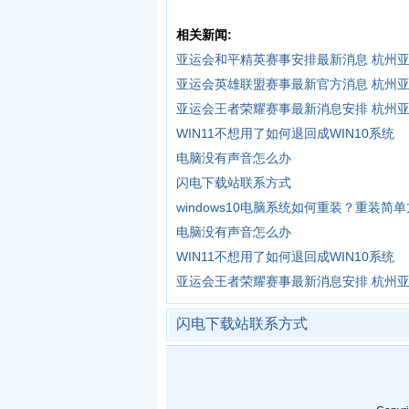
相关新闻:
亚运会和平精英赛事安排最新消息 杭州
亚运会英雄联盟赛事最新官方消息 杭州
亚运会王者荣耀赛事最新消息安排 杭州
WIN11不想用了如何退回成WIN10系统
电脑没有声音怎么办
闪电下载站联系方式
windows10电脑系统如何重装？重装简
电脑没有声音怎么办
WIN11不想用了如何退回成WIN10系统
亚运会王者荣耀赛事最新消息安排 杭州
闪电下载站联系方式