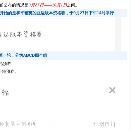
前公布的情况是
9月27日——10月1日
之间。
的是和平精英的亚运版本资格赛，于9月27日下午14时举行
一轮，分为ABCD四个组
轮预赛。
一轮预赛。