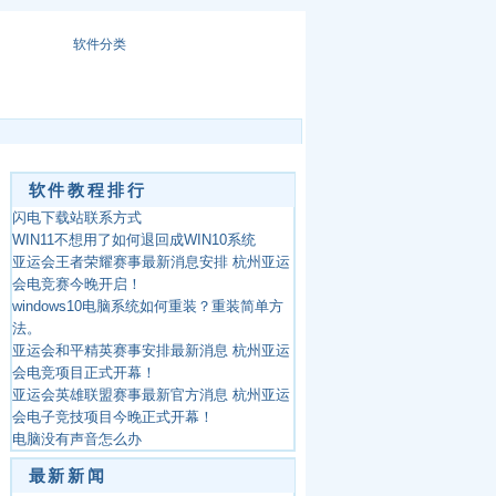
软件分类
软件教程排行
闪电下载站联系方式
WIN11不想用了如何退回成WIN10系统
亚运会王者荣耀赛事最新消息安排 杭州亚运
会电竞赛今晚开启！
windows10电脑系统如何重装？重装简单方
法。
亚运会和平精英赛事安排最新消息 杭州亚运
会电竞项目正式开幕！
亚运会英雄联盟赛事最新官方消息 杭州亚运
会电子竞技项目今晚正式开幕！
电脑没有声音怎么办
最新新闻