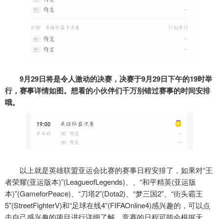
9月29日将是令人激动的决赛，决赛于9月29日下午的19时举
行，赛事详情如图。想看的小伙伴们千万别错过赛事的时间安排
哦。
以上就是英雄联盟亚运会比赛的赛事日程安排了，如果对“王
者荣耀(亚运版本)”(LeagueofLegends)、、“和平精英(亚运版
本)”(GameforPeace)、“刀塔2”(Dota2)、“梦三国2”、“街头霸王
5”(StreetFighterV)和“足球在线4”(FIFAOnline4)感兴趣的，可以点
击自己感兴趣的项目进行详细了解。竞赛的日程可能会根据天