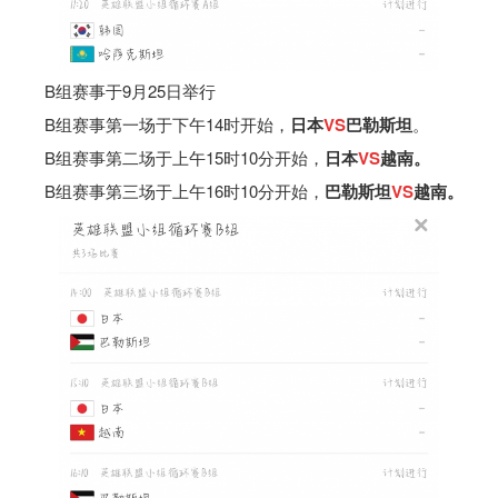
B组赛事于9月25日举行
B组赛事第一场于下午14时开始，
日本
VS
巴勒斯坦
。
B组赛事第二场于上午15时10分开始，
日本
VS
越南。
B组赛事第三场于上午16时10分开始，
巴勒斯坦
VS
越南。