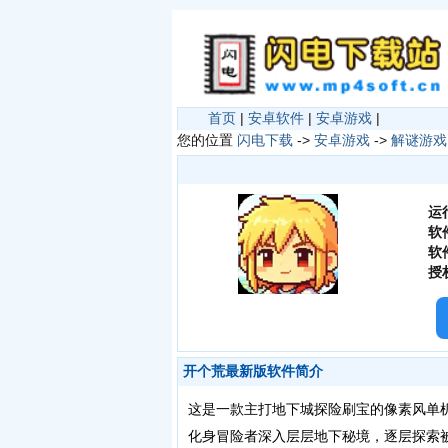
首页
|
安卓软件
|
安卓游戏
|
您的位置
闪电下载
->
安卓游戏
->
解谜游戏
运
软
软
授
开个荒最新版软件简介
这是一款主打地下城探险刷宝的像素风单机
化身冒险者深入层层地下秘境，逐层探索