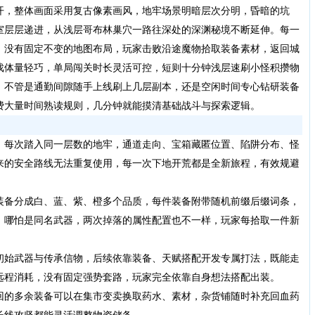
开，整体画面采用复古像素画风，地牢场景明暗层次分明，昏暗的坑
室层层递进，从浅层哥布林巢穴一路往深处的深渊秘境不断延伸。每一
，没有固定不变的地图布局，玩家击败沿途魔物拾取装备素材，返回城
戏体量轻巧，单局闯关时长灵活可控，短则十分钟浅层速刷小怪积攒物
，不管是通勤间隙随手上线刷上几层副本，还是空闲时间专心钻研装备
费大量时间熟读规则，几分钟就能摸清基础战斗与探索逻辑。
，每次踏入同一层数的地牢，通道走向、宝箱藏匿位置、陷阱分布、怪
来的安全路线无法重复使用，每一次下地开荒都是全新旅程，有效规避
装备分成白、蓝、紫、橙多个品质，每件装备附带随机前缀后缀词条，
，哪怕是同名武器，两次掉落的属性配置也不一样，玩家每拾取一件新
初始武器与传承信物，后续依靠装备、天赋搭配开发专属打法，既能走
远程消耗，没有固定强势套路，玩家完全依靠自身想法搭配出装。
回的多余装备可以在集市变卖换取药水、素材，杂货铺随时补充回血药