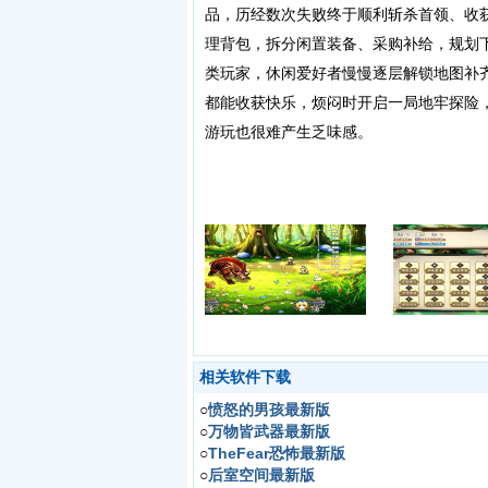
品，历经数次失败终于顺利斩杀首领、收
理背包，拆分闲置装备、采购补给，规划
类玩家，休闲爱好者慢慢逐层解锁地图补
都能收获快乐，烦闷时开启一局地牢探险
游玩也很难产生乏味感。
相关软件下载
○
愤怒的男孩最新版
○
万物皆武器最新版
○
TheFear恐怖最新版
○
后室空间最新版