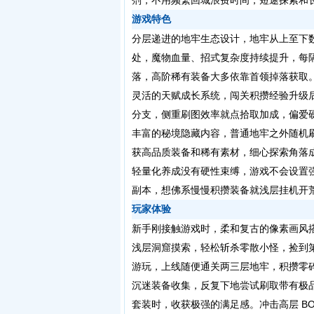
剂，不用频繁回城浪费时间，短途探索和
游戏特色
分层递进的地牢生态设计，地牢从上至下
处，魔物血量、招式复杂度持续提升，每隔数
落，高阶稀有装备大多依靠首领掉落获取
灵活的天赋成长系统，闯关积攒经验升级
分支，侧重刷图效率就点拾取加成，偏爱
丰富的秘境隐藏内容，普通地牢之外随机
获高品质装备和稀有素材，细心探索角落
轻量化养成没有硬性束缚，游戏不会设置
副本，想佛系慢慢积攒装备就浅层挂机开
玩家体验
新手刚接触游戏时，柔和复古的像素画风
浅层洞窟摸索，轻松斩杀零散小怪，捡到
游玩，上线随便通关两三层地牢，积攒零
沉迷装备收集，反复下地尝试刷取带有极
套装时，收获极强的满足感。冲击高层 B