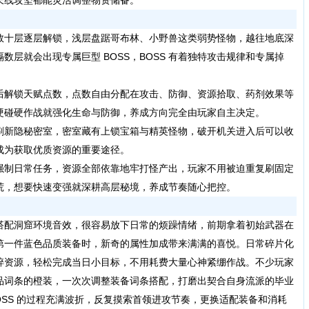
长线攻坚都能灵活调整物资储备。
数十层逐层解锁，浅层盘踞哥布林、小野兽这类弱势怪物，越往地底深
层就会出现专属巨型 BOSS，BOSS 有着独特攻击规律和专属掉
。
后解锁天赋点数，点数自由分配在攻击、防御、资源拾取、药剂效果等
硬碰硬作战就强化生命与防御，养成方向完全由玩家自主决定。
刷新隐秘密室，密室藏有上锁宝箱与精英怪物，破开机关进入后可以收
成为获取优质资源的重要途径。
强制日常任务，资源全部依靠地牢打怪产出，玩家不用被迫重复刷固定
荒，想要快速变强就深耕高层秘境，养成节奏随心把控。
搭配洞窟环境音效，很容易放下日常的烦躁情绪，前期拿着初始武器在
第一件蓝色品质装备时，新奇的属性加成带来满满的喜悦。日常碎片化
碎资源，轻松完成当日小目标，不用耗费大量心神紧绷作战。不少玩家
品词条的橙装，一次次调整装备词条搭配，打磨出契合自身流派的毕业
OSS 的过程充满波折，反复摸索首领进攻节奏，更换适配装备和消耗