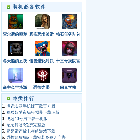
装机必备软件
查尔斯的噩梦
真实恐惧被遗
钻石任务别匆
4手机版免费
弃的灵魂最新
忙下载手机版
版下载
版下载
冬天熊的五夜
怪兽进化对决
十三号病院官
后宫重归游戏
下载手机版安
方正版
下载
装最新
命中金字塔游
恐怖之眼
闹鬼学校
戏官方最新版
（Haunted
本类排行
School）
1.
港诡实录手机版下载官方版
2.
福瑞娘的夜班模拟器下载正版
3.
飞越13号房下载手机版
4.
纪念碑谷3免费完整版
5.
奶奶遗产放电模组游戏下载
6.
恐怖躲猫猫5下载安装免费无广告