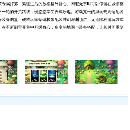
获专属掉落，紧绷过后的放松格外舒心。闲暇无事时可以停留在城镇整
下一轮的开荒路线，慢悠悠享受养成乐趣。游戏宽松的游玩规则适配各
齐装备图鉴，硬核玩家钻研极限配装冲刺深渊顶层，无论哪种游玩方式
，在不断刷宝开荒中舒缓身心，多变的地图与装备搭配，让长时间重复