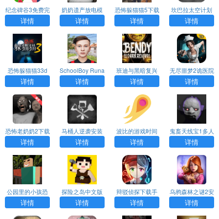
纪念碑谷3免费完
奶奶遗产放电模
恐怖躲猫猫5下载
坎巴拉太空计划
整版
组游戏下载
安装免费无广告
中文版下载免费
详情
详情
详情
详情
恐怖躲猫猫33d
SchoolBoy Runa
班迪与黑暗复兴
无尽噩梦2诡医院
版免广告下载
way下载
免费下载手机版
下载官方最新版
详情
详情
详情
详情
恐怖老奶奶2下载
马桶人逆袭安装
波比的游戏时间
鬼畜天线宝1多人
内置作弊菜单中
最新版
第四章官方正版
联机下载中文版
详情
详情
详情
详情
文版
下载
最新版
公园里的小孩恐
探险之岛中文版
辩驳侦探下载手
乌鸦森林之谜2安
怖游戏最新版
下载安装最新版
机版
卓免费下载安装
详情
详情
详情
详情
手机版