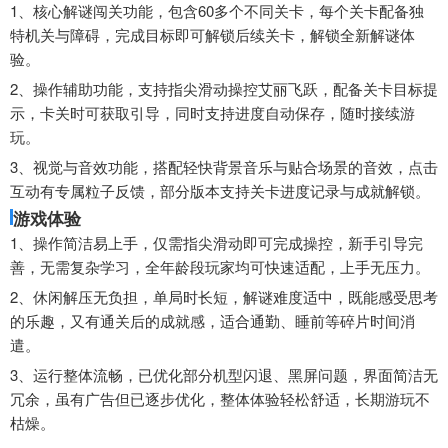
1、核心解谜闯关功能，包含60多个不同关卡，每个关卡配备独
特机关与障碍，完成目标即可解锁后续关卡，解锁全新解谜体
验。
2、操作辅助功能，支持指尖滑动操控艾丽飞跃，配备关卡目标提
示，卡关时可获取引导，同时支持进度自动保存，随时接续游
玩。
3、视觉与音效功能，搭配轻快背景音乐与贴合场景的音效，点击
互动有专属粒子反馈，部分版本支持关卡进度记录与成就解锁。
游戏体验
1、操作简洁易上手，仅需指尖滑动即可完成操控，新手引导完
善，无需复杂学习，全年龄段玩家均可快速适配，上手无压力。
2、休闲解压无负担，单局时长短，解谜难度适中，既能感受思考
的乐趣，又有通关后的成就感，适合通勤、睡前等碎片时间消
遣。
3、运行整体流畅，已优化部分机型闪退、黑屏问题，界面简洁无
冗余，虽有广告但已逐步优化，整体体验轻松舒适，长期游玩不
枯燥。