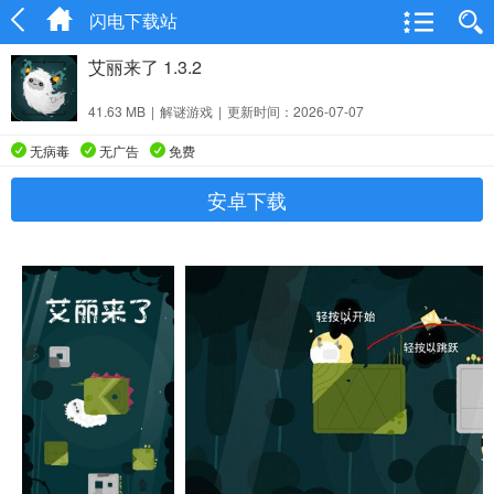
闪电下载站
艾丽来了 1.3.2
41.63 MB
|
解谜游戏
|
更新时间：2026-07-07
无病毒
无广告
免费
安卓下载