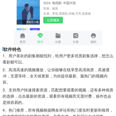
软件特色
1、用户喜欢的剧集都能找到，给用户更多优质剧集选择，想怎么
看剧都可以。
2、高清高速的视频播放，让你能够在线享受高清画质，高速缓
冲，无需等待，全天候更新，为你提供最新、最热门的视频内
容。
3、支持用户快速搜索资源，匹配想要观看的视频，还有多种画质
的选择，点击最新的资源，观看所有视频而无需付费，操作也会
是很容易的。
4、热门推荐，所有视频根据网友评论和热门度实时更新和推荐，