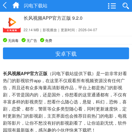
闪电下载站
长风视频APP官方正版 9.2.0
22.14 MB
|
影视播放
|
更新时间：2026-04-07
无病毒
无广告
免费
安卓下载
长风视频APP官方正版
（闪电下载站提供下载）是一款非常好看
热门的影视软件app，在这里不仅观看所有视频资源没有任何广
告，而且还有众多海量高清影视作品，平台上都是热门的影视
剧，不管是国内的，还是国外，你想看的这里通通都有，不仅有
丰富多样的影视类型，想看什么随心选，悬疑，科幻，恐怖，喜
剧，恋爱，都市，警匪等众多类型随心看，同时更新速度快，定
时更新热门的影视剧，主页界面也会推荐目前热门的电影，电视
剧等影片，让你不愁没有好的影视剧看了，让你追剧无忧，软件
园现有最新版本，感兴趣的小伙伴快来下载吧！