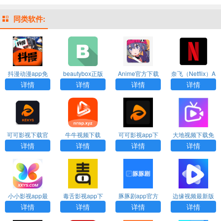
同类软件:
抖漫动漫app免
beautybox正版
Anime官方下载
奈飞（Netflix）A
费下载最新版
下载最新版本
pp官网版下载中
详情
详情
详情
详情
文版
可可影视下载官
牛牛视频下载
可可影视app下
大地视频下载免
方最新版
载
费
详情
详情
详情
详情
小小影视app最
毒舌影视app下
豚豚剧app官方
边缘视频最新版
新版
载安装
版下载
详情
详情
详情
详情