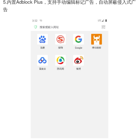
5.内置Adblock Plus，支持手动编辑标记广告，自动屏蔽侵入式广
告