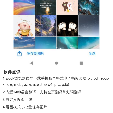
软件点评
1.alook浏览器官网下载手机版全格式电子书阅读器(txt, pdf, epub,
kindle, mobi, azw, azw3. azw4. prc, pdb)
2.内置14种语言翻译，支持全页翻译和划词翻译
3.自定义搜索引擎
4.看图模式，批量保存图片