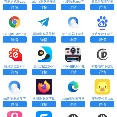
万能浏览器app
aloha浏览器安卓
七麦数据app下
奥兔导航浏览器
下载安装2024
版
载官网最新版本
下载安装官网
详情
详情
详情
详情
Google Chrome
网梭浏览器最新
qq浏览器下载安
度娘免费下载正
安卓版下载
版下载安卓版
装2023
版
详情
详情
详情
详情
指尖浏览器app
狐猴浏览器app
nomo相机app免
书签地球下载安
官方下载手机版
下载官网版
费下载安装
卓
详情
详情
详情
详情
qq浏览器软件下
火狐浏览器下载
edge浏览器官网
黄鸭证件照app
载安装官网免费
手机版官网版
下载
下载
详情
详情
详情
详情
版手机版