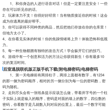
1、和你身边的人进行语音对话！但是一定要注意安全！一些
存在可以听见你的话。
2、玩家体力不支！你得好好经营！当有物质接近你的时候！这会
成为你逃离的最好帮手。
3、你可以获得不同种类的商品，然后把他们存放在你的仓库里！
但地方太小了。
4、在你看见实体的时候！你的焦躁情绪将上升！体验恐怖和低视
力。
5、每一种生物都拥有独特的攻击方式！学会躲开它们的技巧。
6、游戏中有一个创意和活力的方法让你获得新生！你有最多10
次的复活时间。
后室逃脱联机版正版手机下载(附电梯密码)电梯密码
1、第一关电梯前有两排柱子，两排上面都有数字，有1234
的那一侧为密码顺序，相对的另一侧分别为每一位的密码数，密
码为随机。
2、走到尽头会有一张纸条提示应该怎么做，带着井字号的一个柱
子实际上就是输入的顺序，密码是对面的墙上的数字，四位数的
密码，你看数字是几就数入到对应的位置上，最后一个数字可能