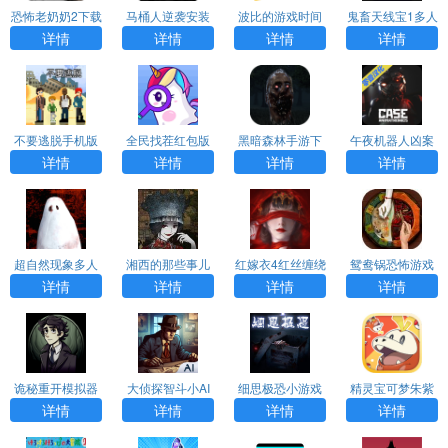
恐怖老奶奶2下载
马桶人逆袭安装
波比的游戏时间
鬼畜天线宝1多人
内置作弊菜单中
最新版
第四章官方正版
联机下载中文版
详情
详情
详情
详情
文版
下载
最新版
不要逃脱手机版
全民找茬红包版
黑暗森林手游下
午夜机器人凶案
下载
赚钱下载免广告
载安装最新版免
下载官方版
详情
详情
详情
详情
费
超自然现象多人
湘西的那些事儿
红嫁衣4红丝缠绕
鸳鸯锅恐怖游戏
联机版下载
游戏安卓版下载
官方正版下载
下载安装最新版
详情
详情
详情
详情
诡秘重开模拟器
大侦探智斗小AI
细思极恐小游戏
精灵宝可梦朱紫
下载安装手机版
游戏官方版下载
汉化版安卓
下载手机版
详情
详情
详情
详情
中文