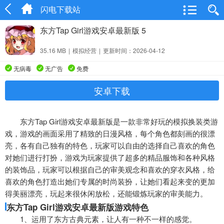
闪电下载站
东方Tap Girl游戏安卓最新版 5
35.16 MB
|
模拟经营
|
更新时间：2026-04-12
无病毒
无广告
免费
安卓下载
东方Tap Girl游戏安卓最新版是一款非常好玩的模拟换装类游
戏，游戏的画面采用了精致的日漫风格，每个角色都刻画的很漂
亮，各有自己独有的特色，玩家可以自由的选择自己喜欢的角色
对她们进行打扮，游戏为玩家提供了超多的精品服饰和各种风格
的装饰品，玩家可以根据自己的审美观念和喜欢的穿衣风格，给
喜欢的角色打造出她们专属的时尚装扮，让她们看起来变的更加
得美丽漂亮，玩起来很休闲放松，还能锻炼玩家的审美能力。
东方Tap Girl游戏安卓最新版游戏特色
1、运用了东方古典元素，让人有一种不一样的感觉。