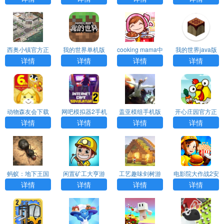
游戏中文
最新版
西奥小镇官方正
我的世界单机版
cooking mama中
我的世界java版
版中文版下载
无需网络下载
文版下载
下载手机版中文
详情
详情
详情
详情
版无登录
动物森友会下载
网吧模拟器2手机
盖亚模组手机版
开心庄园官方正
官方版
版下载无广告版
中文下载最新版
版下载安装最新
详情
详情
详情
详情
安装
版
蚂蚁：地下王国
闲置矿工大亨游
工艺趣味剑树游
电影院大作战2安
戏最新版
戏安卓版
卓版下载
详情
详情
详情
详情