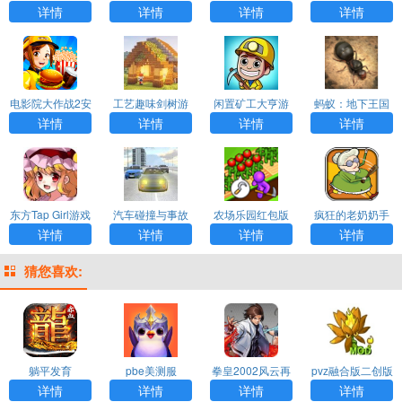
戏官方版
D最新版本
锁版下载
拟手机版下载
详情
详情
详情
详情
电影院大作战2安
工艺趣味剑树游
闲置矿工大亨游
蚂蚁：地下王国
卓版下载
戏安卓版
戏最新版
详情
详情
详情
详情
东方Tap Girl游戏
汽车碰撞与事故
农场乐园红包版
疯狂的老奶奶手
安卓最新版
游戏安卓版
下载最新版安装
机版下载
详情
详情
详情
详情
猜您喜欢:
躺平发育
pbe美测服
拳皇2002风云再
pvz融合版二创版
起
详情
详情
详情
详情