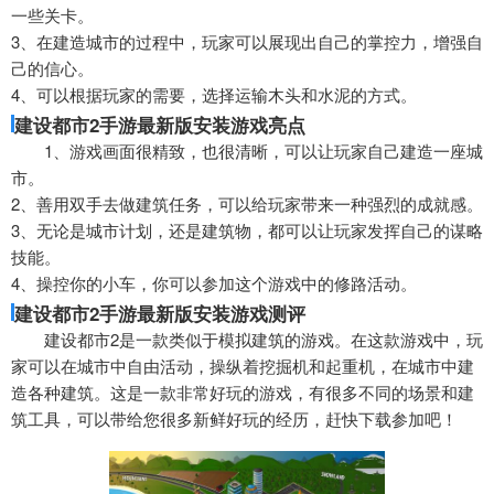
一些关卡。
3、在建造城市的过程中，玩家可以展现出自己的掌控力，增强自
己的信心。
4、可以根据玩家的需要，选择运输木头和水泥的方式。
建设都市2手游最新版安装游戏亮点
1、游戏画面很精致，也很清晰，可以让玩家自己建造一座城
市。
2、善用双手去做建筑任务，可以给玩家带来一种强烈的成就感。
3、无论是城市计划，还是建筑物，都可以让玩家发挥自己的谋略
技能。
4、操控你的小车，你可以参加这个游戏中的修路活动。
建设都市2手游最新版安装游戏测评
建设都市2是一款类似于模拟建筑的游戏。在这款游戏中，玩
家可以在城市中自由活动，操纵着挖掘机和起重机，在城市中建
造各种建筑。这是一款非常好玩的游戏，有很多不同的场景和建
筑工具，可以带给您很多新鲜好玩的经历，赶快下载参加吧！