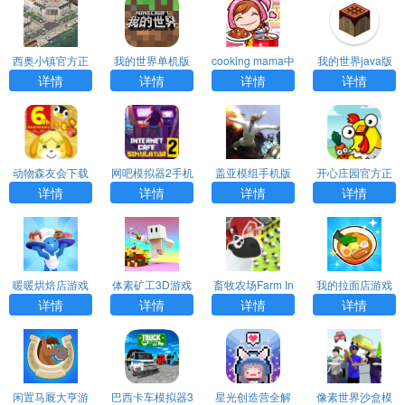
西奥小镇官方正
我的世界单机版
cooking mama中
我的世界java版
版中文版下载
无需网络下载
文版下载
下载手机版中文
详情
详情
详情
详情
版无登录
动物森友会下载
网吧模拟器2手机
盖亚模组手机版
开心庄园官方正
官方版
版下载无广告版
中文下载最新版
版下载安装最新
详情
详情
详情
详情
安装
版
暖暖烘焙店游戏
体素矿工3D游戏
畜牧农场Farm In
我的拉面店游戏
官方正版
安卓版下载
c官方正版下载
中文版
详情
详情
详情
详情
闲置马厩大亨游
巴西卡车模拟器3
星光创造营全解
像素世界沙盒模