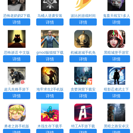
恐怖老奶奶2下载
马桶人逆袭安装
波比的游戏时间
鬼畜天线宝1多人
内置作弊菜单中
最新版
第四章官方正版
联机下载中文版
详情
详情
详情
详情
文版
下载
最新版
恐怖谈话 中文版
gmod躲猫猫下载
机械迷城手机免
黑暗城堡手游官
下载安装手机最
正版中文版
费版完整版下载2
网下载安装最新
详情
详情
详情
详情
新版
023
本地版手机
超凡先锋手游下
地牢求生2手机版
贪婪洞窟下载安
暗影忍者武士下
载国际服最新版
下载安装中文免
卓版安装
载手机版安装最
详情
详情
详情
详情
本安装
费
新版
勇者之路手机版
木筏生存下载手
特工A手游下载
黑暗之路安卓汉
下载安装最新版
机正版
化版下载安装
详情
详情
详情
详情