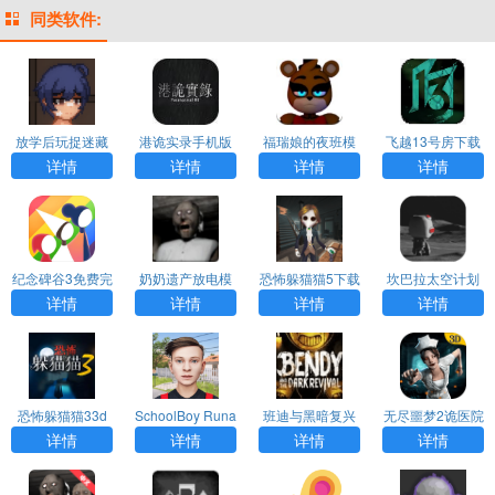
同类软件:
放学后玩捉迷藏
港诡实录手机版
福瑞娘的夜班模
飞越13号房下载
安卓下载中文版
下载官方版
拟器下载正版
手机版
详情
详情
详情
详情
手机下载
纪念碑谷3免费完
奶奶遗产放电模
恐怖躲猫猫5下载
坎巴拉太空计划
整版
组游戏下载
安装免费无广告
中文版下载免费
详情
详情
详情
详情
恐怖躲猫猫33d
SchoolBoy Runa
班迪与黑暗复兴
无尽噩梦2诡医院
版免广告下载
way下载
免费下载手机版
下载官方最新版
详情
详情
详情
详情