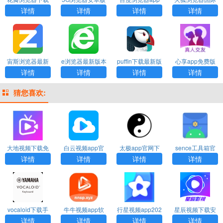
安装2022最新版
最新版
下载官方免费下
版安卓版
详情
详情
详情
详情
载最新版
宙斯浏览器最新
e浏览器最新版本
puffin下载最新版
心享app免费版
版下载
详情
详情
详情
详情
猜您喜欢:
大地视频下载免
白云视频app官
太极app官网下
sence工具箱官
费
方下载追剧
载最新版本
网下载
详情
详情
详情
详情
vocaloid下载手
牛牛视频app软
行星视频app202
星辰视频下载安
机版
件下载最新版
5最新版下载安装
装2025最新版免
详情
详情
详情
详情