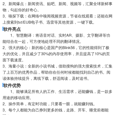
2、新闻爆点：新闻资讯、贴吧、新闻、视频等，汇聚全球新鲜事
物，勾起你的好奇心。
3、嗅探下载：在网络中嗅闻视频资源，节省在线观看；还能在网
上搜索到txt/EUB电子书、迅雷等其他资源，一键下载。
软件亮点
1、智慧翻译：将语音对话、实时AR、摄影、文字翻译等功
能结合在一起，可方便地处理不同的翻译情况。
2、强大的核心：新的核心是国产的Blink56，它的性能得到了极
大的优化，并且减少了30%的内存使用率，并且提高了10%的页
面下载速度。
3、海量小说：全新的小说书城，借助搜狗的强大搜索技术，汇集
了上百万的优秀作品，帮助你在任何时候都能找到自己的书。阅
读体验持续提升，离线下载，舒适阅读，及时追书。
软件优势
1、能够满足所有人的工作、生活需求，还能赚钱，是一款多
用途的移动应用。
2、操作简单，有定时功能，只要看一眼，就能赚到钱。
3、每个人都能为自己挣到更多的钱，走路、开车、睡觉前都能