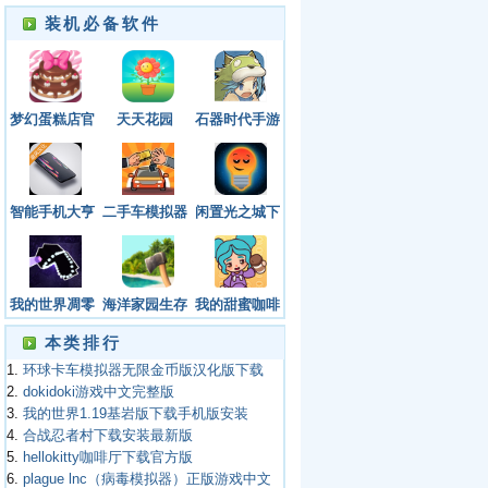
装机必备软件
梦幻蛋糕店官
天天花园
石器时代手游
网下载安卓版
官网版下载
智能手机大亨
二手车模拟器
闲置光之城下
2汉化版下载
最新版下载
载
安装最新版
我的世界凋零
海洋家园生存
我的甜蜜咖啡
风暴模组手机
岛
店游戏最新版
本类排行
版下载
1.
环球卡车模拟器无限金币版汉化版下载
2.
dokidoki游戏中文完整版
3.
我的世界1.19基岩版下载手机版安装
4.
合战忍者村下载安装最新版
5.
hellokitty咖啡厅下载官方版
6.
plague lnc（病毒模拟器）正版游戏中文