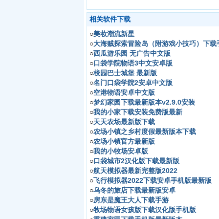
相关软件下载
○
美妆潮流新星
○
大海贼探索冒险岛（附游戏小技巧）下载
○
西瓜游乐园 无广告中文版
○
口袋学院物语3中文安卓版
○
校园巴士城堡 最新版
○
名门口袋学院2安卓中文版
○
空港物语安卓中文版
○
梦幻家园下载最新版本v2.9.0安装
○
我的小家下载安装免费版最新
○
天天农场最新版下载
○
农场小镇之乡村度假最新版本下载
○
农场小镇官方最新版
○
我的小牧场安卓版
○
口袋城市2汉化版下载最新版
○
航天模拟器最新完整版2022
○
飞行模拟器2022下载安卓手机版最新版
○
乌冬的旅店下载最新版安卓
○
房东是魔王大人下载手游
○
牧场物语女孩版下载汉化版手机版