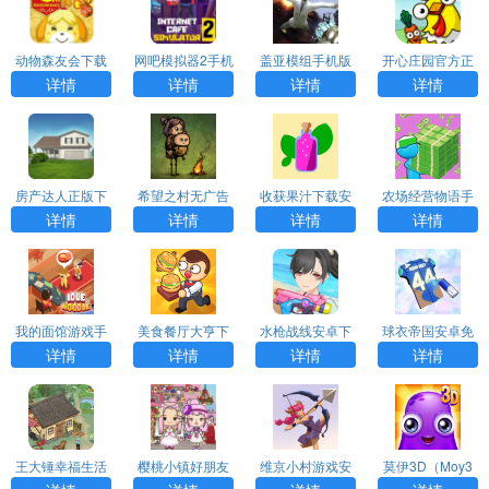
动物森友会下载
网吧模拟器2手机
盖亚模组手机版
开心庄园官方正
官方版
版下载无广告版
中文下载最新版
版下载安装最新
详情
详情
详情
详情
安装
版
房产达人正版下
希望之村无广告
收获果汁下载安
农场经营物语手
载无广告中文
版2023
装手机版
游下载
详情
详情
详情
详情
我的面馆游戏手
美食餐厅大亨下
水枪战线安卓下
球衣帝国安卓免
机版下载
载最新版
载最新版
费版下载
详情
详情
详情
详情
王大锤幸福生活
樱桃小镇好朋友
维京小村游戏安
莫伊3D（Moy3
安卓版官方下载
家官方版下载
卓版
D）游戏下载安