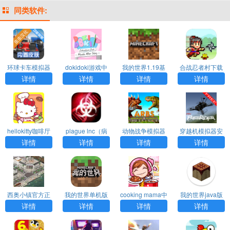
同类软件:
环球卡车模拟器
dokidoki游戏中
我的世界1.19基
合战忍者村下载
无限金币版汉化
文完整版
岩版下载手机版
安装最新版
详情
详情
详情
详情
版下载
安装
hellokitty咖啡厅
plague lnc（病
动物战争模拟器
穿越机模拟器安
下载官方版
毒模拟器）正版
国际服内置菜单
卓中文版
详情
详情
详情
详情
游戏中文
最新版
西奥小镇官方正
我的世界单机版
cooking mama中
我的世界java版
版中文版下载
无需网络下载
文版下载
下载手机版中文
详情
详情
详情
详情
版无登录