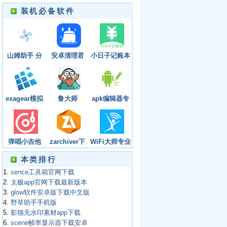
装机必备软件
山姆助手 分
安卓清理君
小日子记账本
辨率
app下载2023
安卓最新版
exagear模拟
鲁大师
apk编辑器专
器官网安卓最
业版最新版本
新版2023
弹唱小吉他
zarchiver下
WiFi大师专业
app下载安装
载旧版本官网
版
本类排行
免费版
版
1.
sence工具箱官网下载
2.
太极app官网下载最新版本
3.
glow软件安卓版下载中文版
4.
野草助手手机版
5.
影猫无水印素材app下载
6.
scene帧率显示器下载安卓