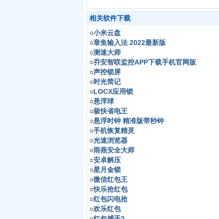
相关软件下载
○
小米云盘
○
章鱼输入法 2022最新版
○
测速大师
○
乔安智联监控APP下载手机官网版
○
声控锁屏
○
时光简记
○
LOCX应用锁
○
悬浮球
○
极快省电王
○
悬浮时钟 精准版带秒钟
○
手机恢复精灵
○
光速浏览器
○
雨燕安全大师
○
安卓解压
○
星月金锁
○
微信红包王
○
快乐抢红包
○
红包闪电抢
○
欢乐红包
○
红包捕手2