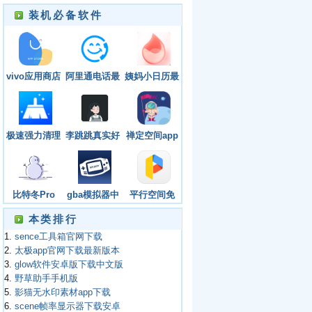
装机必备软件
vivo应用商店
阿里通电话最
姨妈小日历最
下载安装最新
新版本
新手机版下载
版本
极速强力清理
李跳跳真实好
禅定空间app
app
友 4.0版
下载安卓版本
最新版
比特冬Pro
gba模拟器中
平行空间免
文版下载手机
root优化版下
本类排行
版
载
1.
sence工具箱官网下载
2.
太极app官网下载最新版本
3.
glow软件安卓版下载中文版
4.
野草助手手机版
5.
影猫无水印素材app下载
6.
scene帧率显示器下载安卓