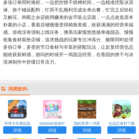
多张订单同时堆积，一边把控饼干烘烤时间，一边精准挖取冰淇
淋、挨个铺设配料，忙而不乱顺利完成全单出餐，忙完之后轻松
又解压。闲暇之余还能用赚来的金币装点店面，一点点改造原本
朴素的小店，看着店铺慢慢变得精致美观，收获满满的经营幸福
感。游戏没有强制上线任务，佛系玩家慢悠悠接单做甜品、慢慢
收集食材装扮店铺，追求挑战的玩家专注冲高分、极限同时处理
多份订单，多变的节日食材与丰富的搭配玩法，让反复经营也总
能收获新鲜感，烦闷的时候开一局甜品经营，在香甜的饼干与冰
淇淋制作中舒缓日常压力。
同类软件:
环球卡车模拟器
dokidoki游戏中
我的世界1.19基
合战忍者村下载
无限金币版汉化
文完整版
岩版下载手机版
安装最新版
详情
详情
详情
详情
版下载
安装