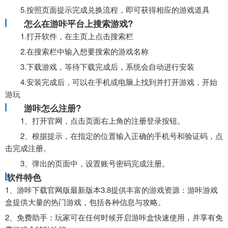
5.按照页面提示完成兑换流程，即可获得相应的游戏道具
怎么在游咔平台上搜索游戏?
1.打开软件，在主页上点击搜索栏
2.在搜索栏中输入想要搜索的游戏名称
3.下载游戏，等待下载完成后，系统会自动进行安装
4.安装完成后，可以在手机或电脑上找到并打开游戏，开始
游玩
游咔怎么注册?
1、打开官网，点击页面右上角的注册登录按钮。
2、根据提示，在指定的位置输入正确的手机号和验证码，点
击完成注册。
3、弹出的页面中，设置账号密码完成注册。
软件特色
1、游咔下载官网版最新版本3.8提供丰富的游戏资源：游咔游戏
盒提供大量的热门游戏，包括各种信息与攻略。
2、免费助手：玩家可在任何时候开启游咔盒快速使用，并享有免