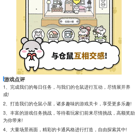
游戏点评
1、完成我们的每日任务，与我们的仓鼠进行互动，尽情展开养
成!
2、打造我们的仓鼠小屋，诸多趣味的游戏关卡，享受更多乐趣!
3、丰富的游戏任务挑战，等待着玩家们前来尽情挑战，高额奖励
为你带来!
4、大量场景画面，精彩的卡通风格进行打造，自由探索其中!