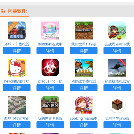
同类软件:
环球卡车模拟器
dokidoki游戏中
我的世界1.19基
合战忍者村下载
无限金币版汉化
文完整版
岩版下载手机版
安装最新版
详情
详情
详情
详情
版下载
安装
hellokitty咖啡厅
plague lnc（病
动物战争模拟器
穿越机模拟器安
下载官方版
毒模拟器）正版
国际服内置菜单
卓中文版
详情
详情
详情
详情
游戏中文
最新版
西奥小镇官方正
我的世界单机版
cooking mama中
我的世界java版
版中文版下载
无需网络下载
文版下载
下载手机版中文
详情
详情
详情
详情
版无登录