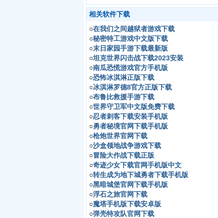
相关软件下载
○
在我们之间越狱者游戏下载
○
秘密特工游戏中文版下载
○
末日家园手游下载最新版
○
坦克世界闪击战下载2023安装
○
南瓜恐慌游戏官方手机版
○
恐怖冰淇淋正版下载
○
冰淇淋罗德8官方正版下载
○
布鲁比救援手游下载
○
世界守卫军中文版免费下载
○
忍者刺客下载安装手机版
○
勇者秘境官网下载手机版
○
枪炮世界官网下载
○
沙盒领地战争游戏下载
○
冒险大作战下载正版
○
奇迹少女下载官网手机版中文
○
转生成为地下城勇者下载手机版
○
黑暗城堡官网下载手机版
○
浮石之旅官网下载
○
魔塔手机版下载安卓版
○
弹壳特攻队官网下载