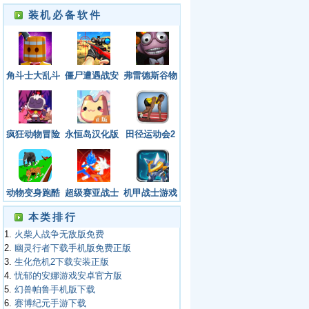
装机必备软件
角斗士大乱斗
僵尸遭遇战安
弗雷德斯谷物
Gladiator
卓版下载
公司游戏下载
Arena手游安
手机版
卓版
疯狂动物冒险
永恒岛汉化版
田径运动会2
记下载中文版
下载最新版本
下载完整版
免费
动物变身跑酷
超级赛亚战士
机甲战士游戏
手游安卓版
游戏安卓版下
手机版
本类排行
载
1.
火柴人战争无敌版免费
2.
幽灵行者下载手机版免费正版
3.
生化危机2下载安装正版
4.
忧郁的安娜游戏安卓官方版
5.
幻兽帕鲁手机版下载
6.
赛博纪元手游下载