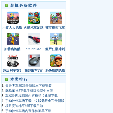
装机必备软件
小黄人大跑酷
火箭汽车足球
都市模拟飞车
联盟
手游下载安装
最新版本
加菲猫跑酷
Stunt Car
僵尸狂潮冲刺
（Garfield
Crash
最新版手游安
Rush）
Simulator游
卓下载
戏中文版
超级房车赛3
狂野飙车8官
地铁酷跑跑酷
手机版安卓下
方正版下载安
国际版双旦
本类排行
载
卓最新版
1.
天天飞车2023最新版本下载安装
2.
飙酷车神2下载手机版免费中文版
3.
车祸物理模拟器内置模组汉化版下载
4.
手动挡停车场下载中文版无限金币最新版
5.
极限竞速地平线5下载手游
6.
手动挡停车场内置作弊菜单下载