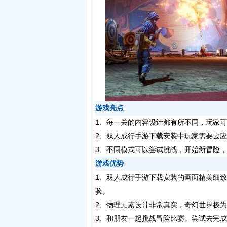
游戏亮点
1、每一关的内容设计都有所不同，玩家
2、双人成行手游下载安装中玩家需要去
3、不同模式可以尝试挑战，开始新冒险
游戏优势
1、双人成行手游下载安装的画面精美细
验。
2、物理元素设计非常真实，奇幻世界极
3、和朋友一起挑战冒险比赛。尝试去完