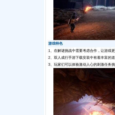
游戏特色
1、在解谜挑战中需要考虑合作，让游戏
2、双人成行手游下载安装中有着丰富的
3、玩家们可以体验激动人心的刺激任务