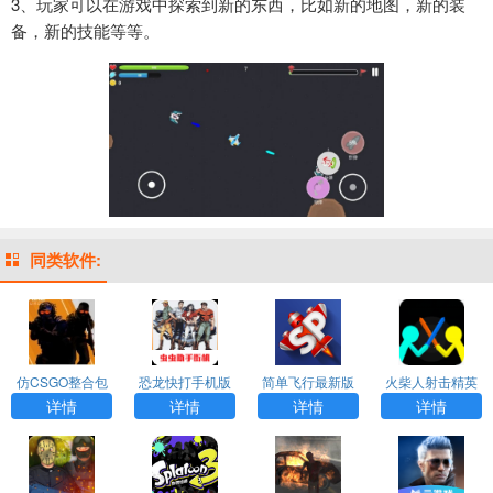
3、玩家可以在游戏中探索到新的东西，比如新的地图，新的装
备，新的技能等等。
同类软件:
仿CSGO整合包
恐龙快打手机版
简单飞行最新版
火柴人射击精英
手机版下载
免费版下载
2.0下载安装中文
无广告版下载安
详情
详情
详情
详情
版
装中文