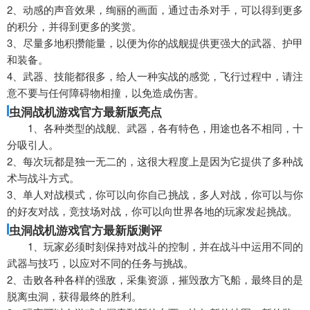
2、动感的声音效果，绚丽的画面，通过击杀对手，可以得到更多
的积分，并得到更多的奖赏。
3、
尽量多地积攒能量，以便为你的战舰提供更强大的武器、护甲
和装备。
4、
武器、技能都很多，给人一种实战的感觉，
飞行过程中，请注
意不要与任何障碍物相撞，以免造成伤害。
虫洞战机游戏官方最新版亮点
1、各种类型的战舰、武器，各有特色，用途也各不相同，十
分吸引人。
2、每次玩都是独一无二的，这很大程度上是因为它提供了多种战
术与战斗方式。
3、单人对战模式，你可以向你自己挑战，多人对战，你可以与你
的好友对战，竞技场对战，你可以向世界各地的玩家发起挑战。
虫洞战机游戏官方最新版测评
1、玩家必须时刻保持对战斗的控制，并在战斗中运用不同的
武器与技巧，以应对不同的任务与挑战。
2、击败各种各样的强敌，采集资源，摧毁敌方飞船，最终目的是
脱离虫洞，获得最终的胜利。