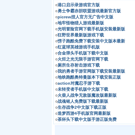
○
港口启示录游戏官方版
○
勇士争霸赤胆联盟游戏最新官方版
○
picrew捏人官方无广告中文版
○
地牢怪物猎人游戏最新版
○
光明冒险官网下载手机版安装最新版
○
狂野世界最新版游戏下载
○
愣子跑酷免费下载安装中文版本最新
○
红蓝球英雄游戏手机版
○
合金弹头手机版下载中文版
○
火炬之光无限手游官网下载
○
厕所生存射击游戏下载
○
我的勇者手游官网版下载安装最新版
○
地铁跑酷奥特曼版本下载安装正版
○
action对魔忍手游下载
○
未转变者手机版中文版下载
○
火柴人战争无敌版魔改版最新版
○
战魂铭人免费版下载最新版
○
生存战争2中文版下载正版
○
造梦西游4手机版官网最新版
○
茶杯头下载中文版手游正版免费