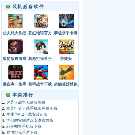
装机必备软件
功夫鸡大作战
彩虹物语官方
泰坦杀手卡牌
游戏官方版
网站下载安装
下载安装手机
手机版最新
版中文
极简放置游戏
机枪打怪兽手
茶杯头
手机版下载
游最新版
豪血寺一族手
机甲战争下载
超能英雄酷跑
机版免费下载
官方最新版本
游戏手机版
本类排行
安装
1.
火柴人战争无敌版免费
2.
幽灵行者下载手机版免费正版
3.
生化危机2下载安装正版
4.
忧郁的安娜游戏安卓官方版
5.
幻兽帕鲁手机版下载
6.
赛博纪元手游下载