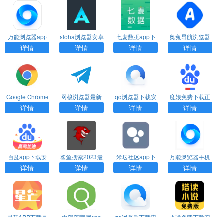
万能浏览器app
aloha浏览器安卓
七麦数据app下
奥兔导航浏览器
下载安装2024
版
载官网最新版本
下载安装官网
详情
详情
详情
详情
Google Chrome
网梭浏览器最新
qq浏览器下载安
度娘免费下载正
安卓版下载
版下载安卓版
装2023
版
详情
详情
详情
详情
百度app下载安
鲨鱼搜索2023最
米坛社区app下
万能浏览器手机
装官方免费版手
新版本下载安卓
载安卓版
版下载安装2023
详情
详情
详情
详情
机
官网
最新版本
星芒APP下载最
虫部落官网app
qq浏览器下载安
小说免费下载安