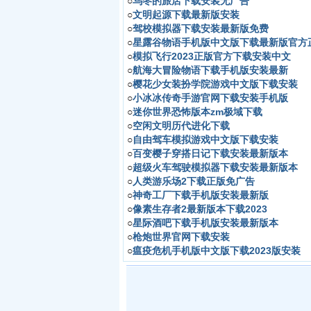
○
乌冬的旅店下载安装无广告
○
文明起源下载最新版安装
○
驾校模拟器下载安装最新版免费
○
星露谷物语手机版中文版下载最新版官方
○
模拟飞行2023正版官方下载安装中文
○
航海大冒险物语下载手机版安装最新
○
樱花少女装扮学院游戏中文版下载安装
○
小冰冰传奇手游官网下载安装手机版
○
迷你世界恐怖版本zm极域下载
○
空闲文明历代进化下载
○
自由驾车模拟游戏中文版下载安装
○
百变樱子穿搭日记下载安装最新版本
○
超级火车驾驶模拟器下载安装最新版本
○
人类游乐场2下载正版免广告
○
神奇工厂下载手机版安装最新版
○
像素生存者2最新版本下载2023
○
星际酒吧下载手机版安装最新版本
○
枪炮世界官网下载安装
○
瘟疫危机手机版中文版下载2023版安装