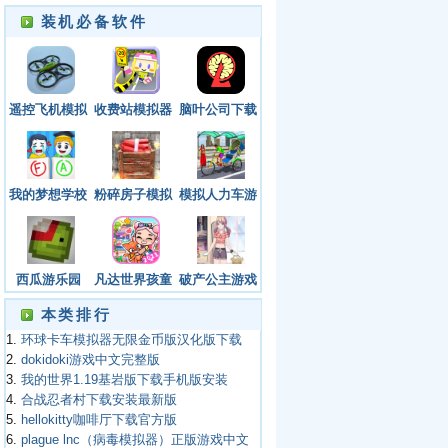
装机必备软件
遥控飞机模拟
收费站模拟器
脑叶公司下载
器中文版下载
下载无广告
手机版安卓下
无广告安装
载
我的梦想学校
粉碎房子模拟
模拟人力车游
大亨游戏官方
器2023最新版
戏免费版下载
手机版
西瓜游乐园
凡达世界孩童
破产公主游戏
无广告中文版
家园游戏官方
下载
本类排行
版下载
1.
环球卡车模拟器无限金币版汉化版下载
2.
dokidoki游戏中文完整版
3.
我的世界1.19基岩版下载手机版安装
4.
合战忍者村下载安装最新版
5.
hellokitty咖啡厅下载官方版
6.
plague lnc（病毒模拟器）正版游戏中文