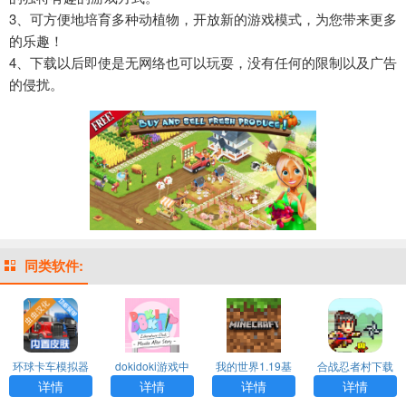
3、可方便地培育多种动植物，开放新的游戏模式，为您带来更多
的乐趣！
4、下载以后即使是无网络也可以玩耍，没有任何的限制以及广告
的侵扰。
同类软件:
环球卡车模拟器
dokidoki游戏中
我的世界1.19基
合战忍者村下载
无限金币版汉化
文完整版
岩版下载手机版
安装最新版
详情
详情
详情
详情
版下载
安装