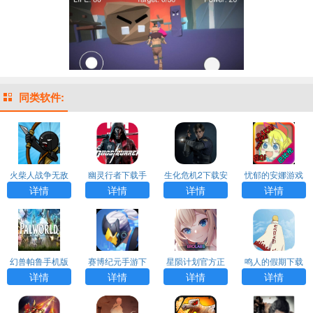
同类软件:
火柴人战争无敌
幽灵行者下载手
生化危机2下载安
忧郁的安娜游戏
版免费
机版免费正版
装正版
安卓官方版
详情
详情
详情
详情
幻兽帕鲁手机版
赛博纪元手游下
星陨计划官方正
鸣人的假期下载
下载
载
版下载
安装4.0冷狐版
详情
详情
详情
详情