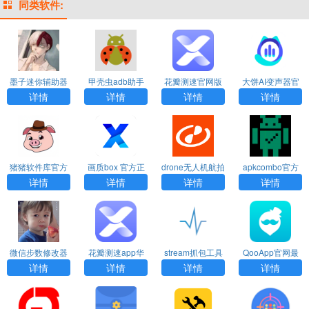
同类软件:
墨子迷你辅助器
甲壳虫adb助手
花瓣测速官网版
大饼AI变声器官
最新版下载
官网版下载
方正版下载
详情
详情
详情
详情
猪猪软件库官方
画质box 官方正
drone无人机航拍
apkcombo官方
最新版2025
版
app软件下载
下载
详情
详情
详情
详情
微信步数修改器
花瓣测速app华
stream抓包工具
QooApp官网最
免费版下载
为官网
下载官网
新下载
详情
详情
详情
详情