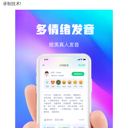
录制技术!