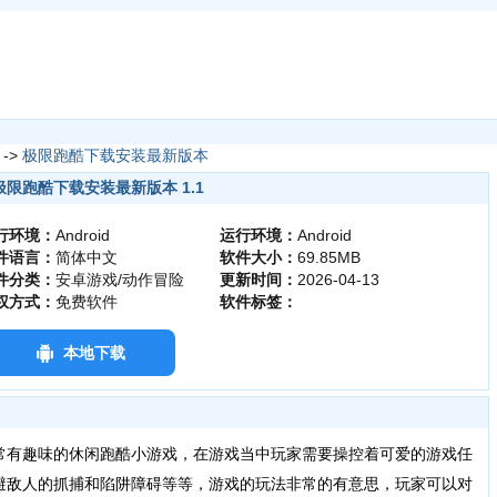
->
极限跑酷下载安装最新版本
极限跑酷下载安装最新版本 1.1
行环境：
Android
运行环境：
Android
件语言：
简体中文
软件大小：
69.85MB
件分类：
安卓游戏/动作冒险
更新时间：
2026-04-13
权方式：
免费软件
软件标签：
本地下载
有趣味的休闲跑酷小游戏，在游戏当中玩家需要操控着可爱的游戏任
避敌人的抓捕和陷阱障碍等等，游戏的玩法非常的有意思，玩家可以对