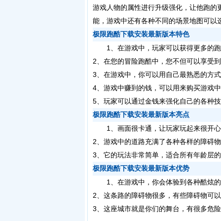
游戏人物的属性进行升级强化，让他跑的
能，游戏中还有各种不同的场景地图可以
极限跑酷下载安装最新版本特色
1、在游戏中，玩家可以获得更多的跑
2、在您的冒险跑酷中，您不但可以享受
3、在游戏中，你可以用自己最熟悉的方
4、游戏中赚到的钱，可以用来购买游戏
5、玩家可以通过金钱来强化自己的各种
极限跑酷下载安装最新版本亮点
1、画面很卡通，让玩家玩起来很开心
2、游戏中的道路充满了各种各样的障碍
3、它的玩法非常简单，适合所有年龄层
极限跑酷下载安装最新版本优势
1、在游戏中，你会体验到各种酷炫的
2、这条路的障碍物很多，有些障碍物可
3、这座城市就是你们的舞台，有很多危