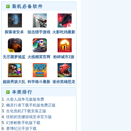
装机必备软件
探索者安卓
狙击猎手游戏
火影吃鸡最新
2023最新版免
安卓版官方版
版
费下载
免费下载安装
无尽噩梦诡监
火线精英官网
粉碎城市2游
狱下载安装免
版手机版下载
戏官方版
费版
安卓版
超级男孩大乱
科学格斗最新
迷你英雄恐龙
斗下载手机版
版
猎人中文版下
本类排行
安装最新
载
1.
火柴人战争无敌版免费
2.
幽灵行者下载手机版免费正版
3.
生化危机2下载安装正版
4.
忧郁的安娜游戏安卓官方版
5.
幻兽帕鲁手机版下载
6.
赛博纪元手游下载